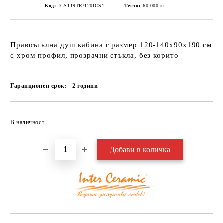
Код:
ICS119TR/120ICS111TR/90
Тегло:
60.000
кг
Правоъгълна душ кабина с размер 120-140х90х190 см
с хром профил, прозрачни стъкла, без корито
Гаранционен срок:
2
години
Добави в желани
В наличност