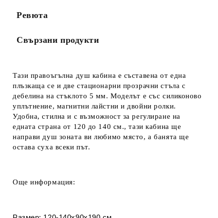
Ревюта
Свързани продукти
Тази правоъгълна душ кабина е съставена
от
една
плъзкаща се и две стационарни прозрачни стъла с
дебелина на стъклото 5 мм. Моделът е със силиконово
уплътнение, магнитни лайстни и двойни ролки.
Удобна, стилна и с възможност за регулиране на
едната страна от 120 до 140 см., тази кабина ще
направи душ зоната ви любимо място, а банята ще
остава суха всеки път.
Още информация:
Размер: 120-140х90х190 см.