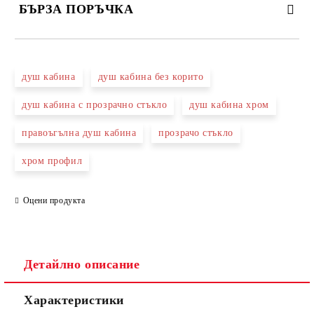
БЪРЗА ПОРЪЧКА
САМО ПОПЪЛНЕТЕ 3 ПОЛЕТА
душ кабина
душ кабина без корито
душ кабина с прозрачно стъкло
душ кабина хром
правоъгълна душ кабина
прозрачо стъкло
Съгласен съм с
Политиката за лични данни
хром профил
Ние ще се свържем с вас в рамките на работния ден.
Оцени продукта
Детайлно описание
Характеристики