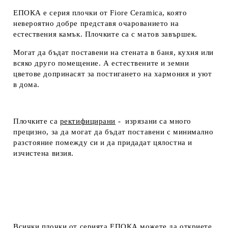
ЕПОКА е серия плочки от Fiore Ceramica, която
невероятно добре представя очарованието на
естествения камък. Плочките са с матов завършек.
Могат да бъдат поставени на стената в баня, кухня или
всяко друго помещение. А естествените и земни
цветове допринасят за постигането на хармония и уют
в дома.
Плочките са
ректифицирани
- изрязани са много
прецизно, за да могат да бъдат поставени с минимално
разстояние помежду си и да придадат цялостна и
изчистена визия
.
Всички плочки от серията
ЕПОКА
можете да откриете