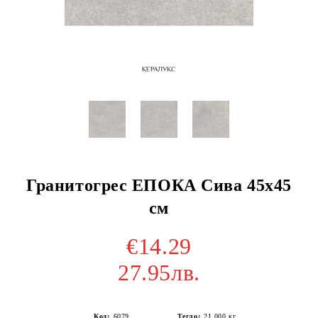
Гранитогрес ЕПОКА Сива 45х45
см
€14.29
27.95лв.
Код:
6079
Тегло:
21.000
кг