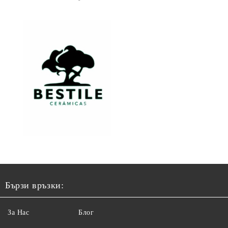
Бързи връзки:
За Нас
Блог