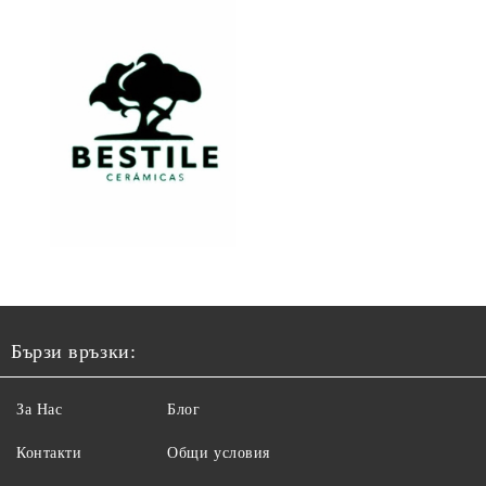
Бързи връзки:
За Нас
Блог
Контакти
Общи условия