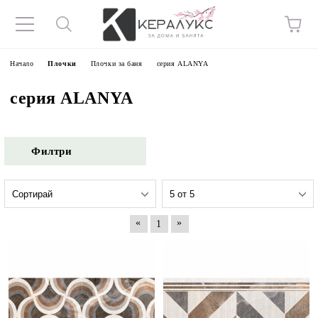
Начало
Плочки
Плочки за баня
серия ALANYA
серия ALANYA
Филтри
«
»
1