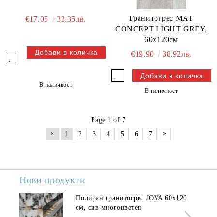
Гранитогрес МАТ
€17.05
33.35лв.
CONCEPT LIGHT GREY,
60х120см
€19.90
38.92лв.
В наличност
В наличност
Page 1 of 7
«
»
1
2
3
4
5
6
7
Нови продукти
Полиран гранитогрес JOYA 60x120
см, сив многоцветен