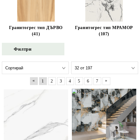
Гранитогрес тип ДЪРВО
Гранитогрес тип МРАМОР
(41)
(107)
Филтри
«
»
1
2
3
4
5
6
7