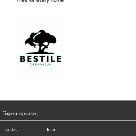
Бързи връзки:
За Нас
Блог