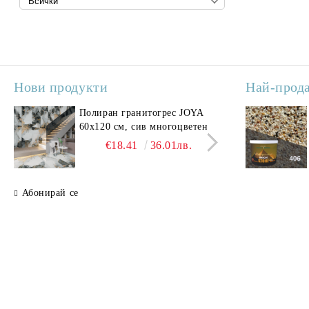
Нови продукти
Най-прод
Полиран гранитогрес JOYA
Поли
60x120 см, сив многоцветен
SAV
свет
€18.41
36.01лв.
Абонирай се