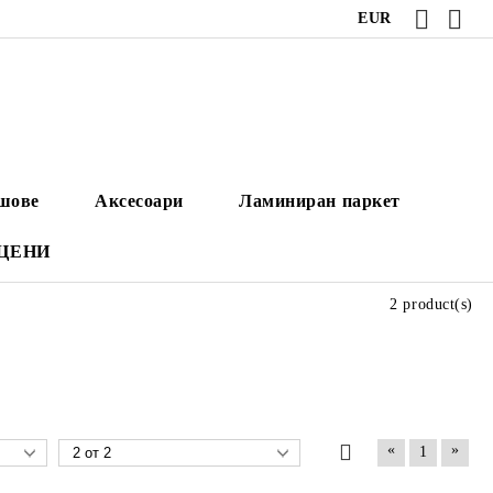
EUR
ушове
Аксесоари
Ламиниран паркет
 ЦЕНИ
2 product(s)
«
»
1