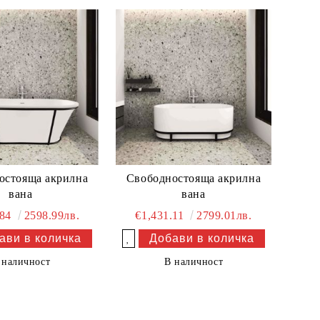
остояща акрилна
Свободностояща акрилна
вана
вана
.84
2598.99лв.
€1,431.11
2799.01лв.
Добави в желани
 наличност
В наличност