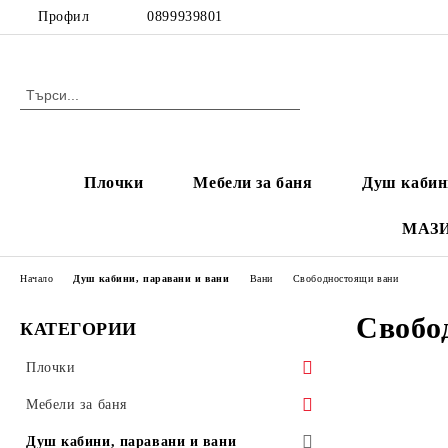
Профил
0899939801
Плочки
Мебели за баня
Душ кабин
МАЗ
Начало
Душ кабини, паравани и вани
Вани
Свободностоящи вани
Свобо
КАТЕГОРИИ
Плочки
Плочки за баня
Мебели за баня
Фаянс тип МРАМОР
Гранитогрес
Шкафове за баня
Душ кабини, паравани и вани