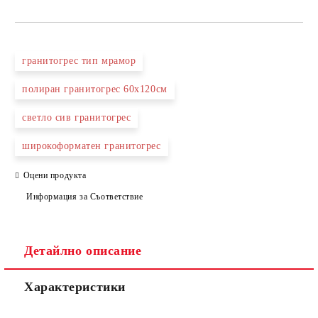
САМО ПОПЪЛНЕТЕ 3 ПОЛЕТА
гранитогрес тип мрамор
полиран гранитогрес 60х120см
светло сив гранитогрес
Съгласен съм с
Политиката за лични данни
широкоформатен гранитогрес
Ние ще се свържем с вас в рамките на работния ден.
Оцени продукта
Информация за Съответствие
Детайлно описание
Характеристики