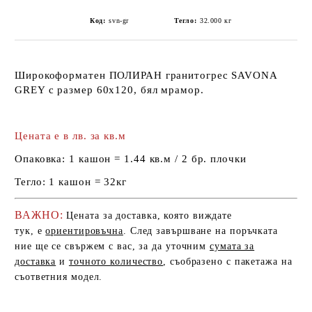
Код:
svn-gr
Тегло:
32.000
кг
Широкоформатен ПОЛИРАН гранитогрес SAVONA
GREY с размер 60х120, бял мрамор.
Цената е в лв. за кв.м
Опаковка:
1 кашон = 1.44 кв.м / 2 бр. плочки
Тегло:
1 кашон = 32кг
ВАЖНО:
Цената за доставка, която виждате
тук, е
ориентировъчна
. След завършване на поръчката
ние ще се свържем с вас, за да уточним
сумата за
доставка
и
точното количество
, съобразено с пакетажа на
съответния модел.