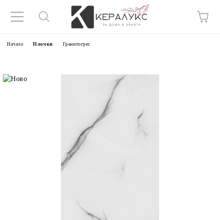
Начало
Плочки
Гранитогрес