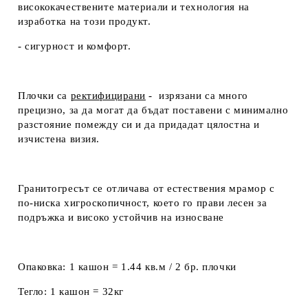
висококачествените материали и технология на
изработка на този продукт.
- сигурност и комфорт.
Плочки са
ректифицирани
- изрязани са много
прецизно, за да могат да бъдат поставени с минимално
разстояние помежду си и да придадат цялостна и
изчистена визия.
Гранитогресът се отличава от естествения мрамор с
по-ниска хигроскопичност, което го прави лесен за
подръжка и високо устойчив на износване
Опаковка:
1 кашон = 1.44 кв.м / 2 бр. плочки
Тегло:
1 кашон = 32кг