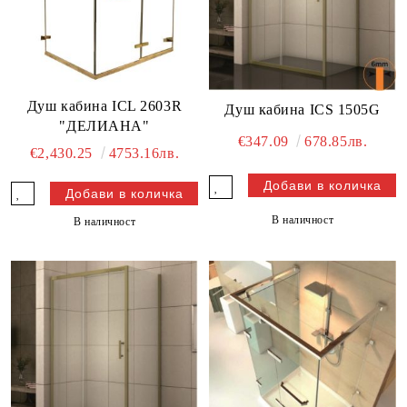
Душ кабина ICL 2603R
Душ кабина ICS 1505G
"ДЕЛИАНА"
€347.09
678.85лв.
€2,430.25
4753.16лв.
В наличност
В наличност