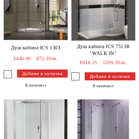
Душ кабина ICS 7513R
Душ кабина ICS 1303
"WALK IN"
€446.00
872.30лв.
€618.35
1209.39лв.
В наличност
В наличност