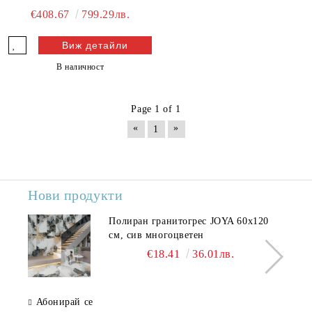
€408.67
799.29лв.
Виж детайли
В наличност
Page 1 of 1
«
»
1
Нови продукти
Полиран гранитогрес JOYA 60x120
см, сив многоцветен
€18.41
36.01лв.
Абонирай се