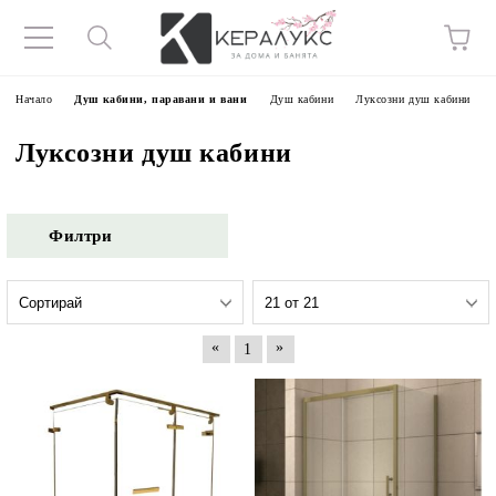
Начало
Душ кабини, паравани и вани
Душ кабини
Луксозни душ кабини
Луксозни душ кабини
Филтри
«
»
1