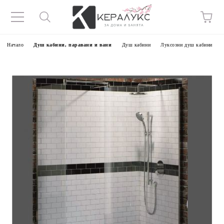
Начало
Душ кабини, паравани и вани
Душ кабини
Луксозни душ кабини