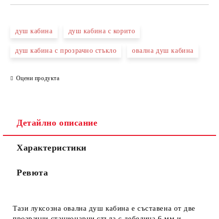
САМО ПОПЪЛНЕТЕ 3 ПОЛЕТА
душ кабина
душ кабина с корито
душ кабина с прозрачно стъкло
овална душ кабина
Оцени продукта
Съгласен съм с
Политиката за лични данни
Ние ще се свържем с вас в рамките на работния ден.
Детайлно описание
Характеристики
Ревюта
Тази луксозна овална душ кабина е съставена
от
две
прозрачни стационарни стъла с дебелина 6 мм и