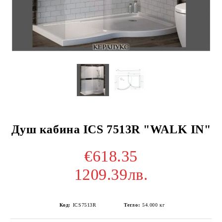
Душ кабина ICS 7513R "WALK IN"
€618.35
1209.39лв.
Код:
ICS7513R
Тегло:
54.000
кг