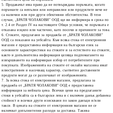
5. Продавачът има право да не потвърждава поръчката, когато
поръчките са непълни или неправилни или продуктите вече не
са налични или при други обективни обстоятелства. В тези
случаи, „БРАТЯ ЧОЛАКОВИ” ООД ще ви информира в срока по
т. 2.4 от Раздел IV на настоящите Общи условия, че поръчката е
отказана изцяло или частично, като посочи и причините за това.
6. Стоките, предлагани за продажба от „БРАТЯ ЧОЛАКОВИ”
ООД са показани на уебсайта. Към всяка стока от електронния
магазин е предоставена информация на български език за
основните характеристики на стоките и за естеството на стоките,
както и допълнителна информация целяща подпомагането на
извършването на информиран избор от потребителите при
покупката. Изображенията на стоките от онлайн магазина имат
илюстративен и насочващ характер, съответно доставените
продукти могат да се различават от изображенията.
7. За всяка стока от електронния магазин, предлагана за
продажба от „БРАТЯ ЧОЛАКОВИ” ООД е предоставена
информация за нейната цена. Всички цени на предлаганите
стоки в уебсайта са в български лева и с включен данък добавена
стойност и всички други изисквани по закон данъци и/или
такси. В цената на стоките от електронния магазин не се
включват допълнителни разходи за доставка. Такива