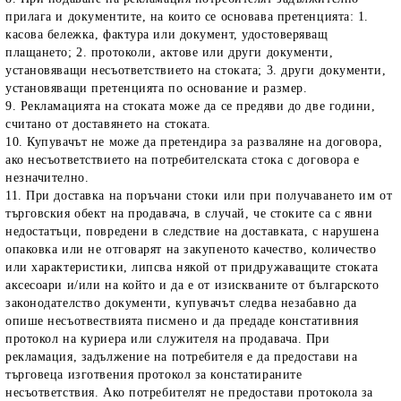
прилага и документите, на които се основава претенцията:
1.
касова бележка, фактура или документ, удостоверяващ
плащането;
2.
протоколи, актове или други документи,
установяващи несъответствието на стоката;
3.
други документи,
установяващи претенцията по основание и размер.
9. Рекламацията на стоката може да се предяви до две години,
считано от доставянето на стоката.
10. Купувачът не може да претендира за разваляне на договора,
ако несъответствието на потребителската стока с договора е
незначително.
11. При доставка на поръчани стоки или при получаването им от
търговския обект на продавача, в случай, че стоките са с явни
недостатъци, повредени в следствие на доставката, с нарушена
опаковка или не отговарят на закупеното качество, количество
или характеристики, липсва някой от придружаващите стоката
аксесоари и/или на който и да е от изискваните от българското
законодателство документи, купувачът следва незабавно да
опише несъотвествията писмено и да предаде констативния
протокол на куриера или служителя на продавача. При
рекламация, задължение на потребителя е да предостави на
търговеца изготвения протокол за констатираните
несъответствия. Ако потребителят не предостави протокола за