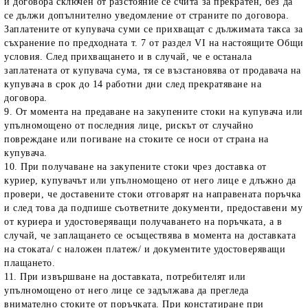
и договора сключен от разстояние се счита за прекратен, без да
се дължи допълнително уведомление от страните по договора.
Заплатените от купувача суми се прихващат с дължимата такса за
съхранение по предходната т. 7 от раздел VI на настоящите Общи
условия. След прихващането и в случай, че е останала
заплатената от купувача сума, тя се възстановява от продавача на
купувача в срок до 14 работни дни след прекратяване на
договора.
9. От момента на предаване на закупените стоки на купувача или
упълномощено от последния лице, рискът от случайно
повреждане или погиване на стоките се носи от страна на
купувача.
10. При получаване на закупените стоки чрез доставка от
куриер, купувачът или упълномощено от него лице е длъжно да
провери, че доставените стоки отговарят на направената поръчка
и след това да подпише съответните документи, предоставени му
от куриера и удостоверяващи получаването на поръчката, а в
случай, че заплащането се осъществява в момента на доставката
на стоката/ с наложен платеж/ и документите удостоверяващи
плащането.
11. При извършване на доставката, потребителят или
упълномощено от него лице се задължава да прегледа
внимателно стоките от поръчката. При констатиране при