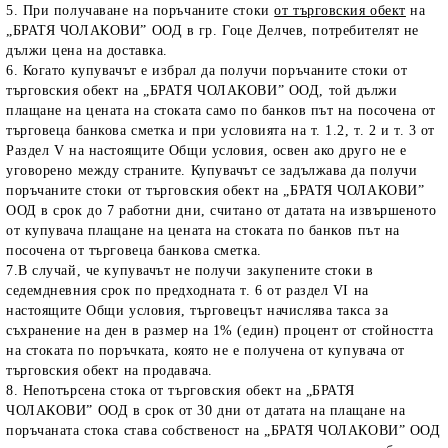
5. При получаване на поръчаните стоки
от търговския обект
на
„БРАТЯ ЧОЛАКОВИ” ООД в гр. Гоце Делчев, потребителят не
дължи цена на доставка.
6. Когато купувачът е избрал да получи поръчаните стоки от
търговския обект на „БРАТЯ ЧОЛАКОВИ” ООД, той дължи
плащане на цената на стоката само по банков път на посочена от
търговеца банкова сметка и при условията на т. 1.2, т. 2 и т. 3 от
Раздел V на настоящите Общи условия, освен ако друго не е
уговорено между страните. Купувачът се задължава да получи
поръчаните стоки от търговския обект на „БРАТЯ ЧОЛАКОВИ”
ООД в срок до 7 работни дни, считано от датата на извършеното
от купувача плащане на цената на стоката по банков път на
посочена от търговеца банкова сметка.
7.В случай, че купувачът не получи закупените стоки в
седемдневния срок по предходната т. 6 от раздел VI на
настоящите Общи условия, търговецът начислява такса за
съхранение на ден в размер на 1% (един) процент от стойността
на стоката по поръчката, която не е получена от купувача от
търговския обект на продавача.
8. Непотърсена стока от търговския обект на „БРАТЯ
ЧОЛАКОВИ” ООД в срок от 30 дни от датата на плащане на
поръчаната стока става собственост на „БРАТЯ ЧОЛАКОВИ” ООД