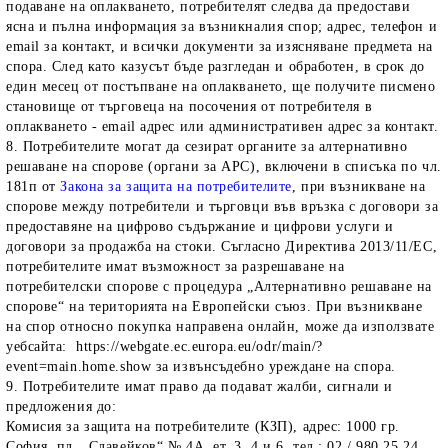
подаване на оплакването, потребителят следва да предостави
ясна и пълна информация за възникналия спор; адрес, телефон и
email за контакт, и всички документи за изясняване предмета на
спора. След като казусът бъде разгледан и обработен, в срок до
един месец от постъпване на оплакването, ще получите писмено
становище от търговеца на посочения от потребителя в
оплакването - email адрес или административен адрес за контакт.
8. Потребителите могат да сезират органите за алтернативно
решаване на спорове (органи за АРС), включени в списъка по чл.
181п от
Закона за защита на потребителите
, при възникване на
спорове между потребители и търговци във връзка с договори за
предоставяне на цифрово съдържание и цифрови услуги и
договори за продажба на стоки. Съгласно Директива 2013/11/ЕС,
потребителите имат възможност за разрешаване на
потребителски спорове с процедура „Алтернативно решаване на
спорове“ на територията на Европейски съюз. При възникване
на спор относно покупка направена онлайн, може да използвате
уебсайта: https://webgate.ec.europa.eu/odr/main/?
event=main.home.show за извънсъдебно уреждане на спора.
9. Потребителите имат право да подават жалби, сигнали и
предложения до:
Комисия за защита на потребителите (КЗП), адрес: 1000 гр.
София, пл. „Славейков“ № 4А, ет. 3, 4 и 6, тел.: 02 / 980 25 24,