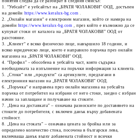
понятия следва да се разбират в следния смисъл:
1. “Уебсайт” е уебсайтът на „БРАТЯ ЧОЛАКОВИ” ООД, достъпен
на домейн
https://www.keralux-bg.com
.
2. „Онлайн магазин“ е електронен магазин, който се намира на
домейн
https://www.keralux-bg.com
, през който е възможно да се
купуват стоки от каталога на „БРАТЯ ЧОЛАКОВИ” ООД от
разстояние.
3. „Клиент“ е всяко физическо лице, навършило 18 години, и
всяко юридическо лице, което е направило поръчка през онлайн
магазина на „БРАТЯ ЧОЛАКОВИ” ООД.
4. “Профил” - обособена в уебсайта част, която съдържа
необходимата за изпълнение на поръчки информация за клиента.
5. „Стоки“ или „продукти“ са артикулите, предлагани в
електронния магазин на „БРАТЯ ЧОЛАКОВИ” ООД.
6. „Поръчка“ е направена през онлайн магазина на уебсайта
поръчка от потребител на избрани от него стоки, заедно с избран
начин за заплащане и получаване на стоките.
7. „Цена на доставката” – означава разноските по доставянето на
стоките до потребителя, с включен данък върху добавената
стойност.
8. „Цена на стоката” – означава цената за бройка или за
определено количество стока, посочена в български лева,
включваща данък върху добавената стойност и всички