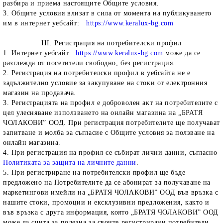
разбира и приема настоящите Общите условия.
3. Общите условия влизат в сила от момента на публикуването
им в интернет уебсайт:
https://www.keralux-bg.com
III. Регистрация на потребителски профил
1. Интернет уебсайт:
https://www.keralux-bg.com
може да се
разглежда от посетители свободно, без регистрация.
2. Регистрация на потребителски профил в уебсайта не е
задължително условие за закупуване на стоки от електронния
магазин на продавача.
3. Регистрацията на профил е доброволен акт на потребителите с
цел улесняване използването на онлайн магазина на „БРАТЯ
ЧОЛАКОВИ” ООД. При регистрация потребителите ще получават
запитване и молба за съгласие с Общите условия за ползване на
онлайн магазина.
4. При регистрация на профил се събират лични данни, съгласно
Политиката за защита на личните данни
.
5. При регистриране на потребителски профил ще бъде
предложено на Потребителите да се абонират за получаване на
маркетингови имейли на „БРАТЯ ЧОЛАКОВИ” ООД във връзка с
нашите стоки, промоции и ексклузивни предложения, както и
във връзка с друга информация, която „БРАТЯ ЧОЛАКОВИ” ООД
може да счита за полезна за своите регистрирани потребители.