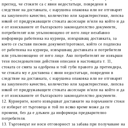
преглед, че стоките са с явни недостатъци, повредени в
следствие на доставката, с нарушена опаковка или не отговарят
на закупеното качество, количество или характеристики, липсва
някой от придружаващите стоката аксесоари и/или на който и да
е от изискваните от българското законодателство документи,
потребителят или упълномощено от него лице незабавно
информира работника на куриера, извършващ доставката, за
което се съставя писмен документ/протокол, който се подписва
от работника на куриера, извършващ доставката и потребителя
или упълномощено от него лице. Ако потребителят не извърши
тези последователни действия описани в настоящата т. 11,
стоката се смята за одобрена и той губи правото да претендира,
че стоката му е доставена с явни недостатъци, повредени в
следствие на доставката, с нарушена опаковка или не отговарят
на закупеното качество, количество или характеристики, липсва
някой от придружаващите стоката аксесоари и/или на който и да
е от изискваните от българското законодателство документи.
12. Куриерите, които извършват доставките на поръчаните стоки
се избират от търговеца и той по всяко време може да ги
променя, без да е длъжен да информира предварително
потребителя.
13. Търговецът не носи отговорност за забава при получаване на