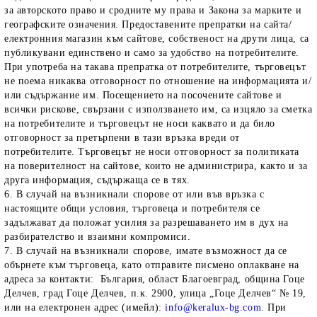
за авторското право и сродните му права и Закона за марките и
географските означения. Предоставените препратки на сайта/
електронния магазин към сайтове, собственост на друти лица, са
публикувани единствено и само за удобство на потребителите.
При употреба на такава препратка от потребителите, търговецът
не поема никаква отговорност по отношение на информацията и/
или съдържание им. Посещението на посочените сайтове и
всички рискове, свързани с използването им, са изцяло за сметка
на потребителите и търговецът не носи каквато и да било
отговорност за претърпени в тази връзка вреди от
потребителите. Търговецът не носи отговорност за политиката
на поверителност на сайтове, които не администрира, както и за
друга информация, съдържаща се в тях.
6. В случай на възникнали спорове от или във връзка с
настоящите общи условия, търговеца и потребителя се
задължават да положат усилия за разрешаването им в дух на
разбирателство и взаимни компромиси.
7. В случай на възникнали спорове, имате възможност да се
обърнете към търговеца, като отправите писмено оплакване на
адреса за контакти: България, област Благоевград, община Гоце
Делчев, град Гоце Делчев, п.к. 2900, улица „Гоце Делчев“ № 19,
или на електронен адрес (имейл):
info@keralux-bg.com
. При