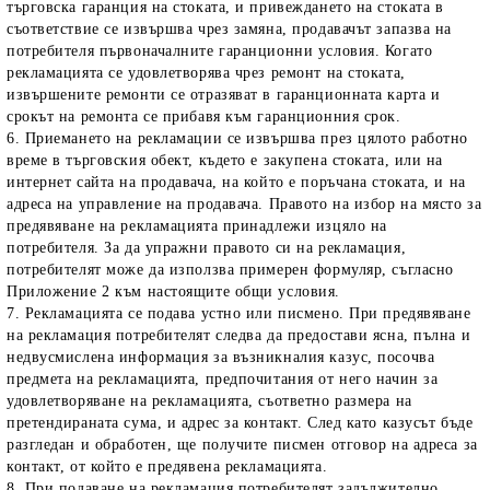
търговска гаранция на стоката, и привеждането на стоката в
съответствие се извършва чрез замяна, продавачът запазва на
потребителя първоначалните гаранционни условия. Когато
рекламацията се удовлетворява чрез ремонт на стоката,
извършените ремонти се отразяват в гаранционната карта и
срокът на ремонта се прибавя към гаранционния срок.
6. Приемането на рекламации се извършва през цялото работно
време в търговския обект, където е закупена стоката, или на
интернет сайта на продавача, на който е поръчана стоката, и на
адреса на управление на продавача. Правото на избор на място за
предявяване на рекламацията принадлежи изцяло на
потребителя. За да упражни правото си на рекламация,
потребителят може да използва примерен формуляр, съгласно
Приложение 2
към настоящите общи условия.
7. Рекламацията се подава устно или писмено. При предявяване
на рекламация потребителят следва да предостави ясна, пълна и
недвусмислена информация за възникналия казус, посочва
предмета на рекламацията, предпочитания от него начин за
удовлетворяване на рекламацията, съответно размера на
претендираната сума, и адрес за контакт. След като казусът бъде
разгледан и обработен, ще получите писмен отговор на адреса за
контакт, от който е предявена рекламацията.
8. При подаване на рекламация потребителят задължително