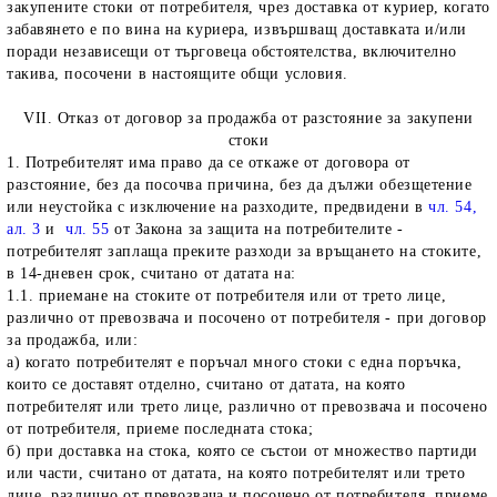
закупените стоки от потребителя, чрез доставка от куриер, когато
забавянето е по вина на куриера, извършващ доставката и/или
поради независещи от търговеца обстоятелства, включително
такива, посочени в настоящите общи условия.
VII. Отказ от договор за продажба от разстояние за закупени
стоки
1. Потребителят има право да се откаже от договора от
разстояние, без да посочва причина, без да дължи обезщетение
или неустойка с изключение на разходите, предвидени в
чл. 54,
ал. 3
и
чл. 55
от Закона за защита на потребителите -
потребителят заплаща преките разходи за връщането на стоките,
в 14-дневен срок, считано от датата на:
1.1. приемане на стоките от потребителя или от трето лице,
различно от превозвача и посочено от потребителя - при договор
за продажба, или:
а) когато потребителят е поръчал много стоки с една поръчка,
които се доставят отделно, считано от датата, на която
потребителят или трето лице, различно от превозвача и посочено
от потребителя, приеме последната стока;
б) при доставка на стока, която се състои от множество партиди
или части, считано от датата, на която потребителят или трето
лице, различно от превозвача и посочено от потребителя, приеме