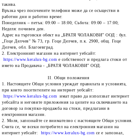
такива.
Връзка чрез посочените телефони може да се осъществи в
работни дни и работно време:
Понеделник – петък: 09:00 – 18:00; Събота: 09:00 – 17:00;
Неделя: почивен ден.
Адрес на търговски обект на „БРАТЯ ЧОЛАКОВИ” ООД : бул.
„Гоце Делчев“ № 73, гр. Гоце Делчев, п.к. 2900, общ. Гоце
Делчев, обл. Благоевград.
2. Електронният магазин на интернет уебсайт:
https://www.keralux-bg.com
е собственост и предлага стоки от
името на Продавача - „БРАТЯ ЧОЛАКОВИ” ООД.
II. Общи положения
1. Настоящите Общи условия уреждат правилата и условията,
при които посетителите на интернет уебсайт:
https://www.keralux-bg.com
имат право да използват интернет
уебсайта и неговите приложения за целите на сключването на
договор за покупко-продажба на стоки, предлагани в
електронния магазин.
2. Моля, запознайте се внимателно с настоящите Общи условия.
Счита се, че всеки потребител на електронния магазин на
интернет уебсайт:
https://www.keralux-bg.com
се е запознал,