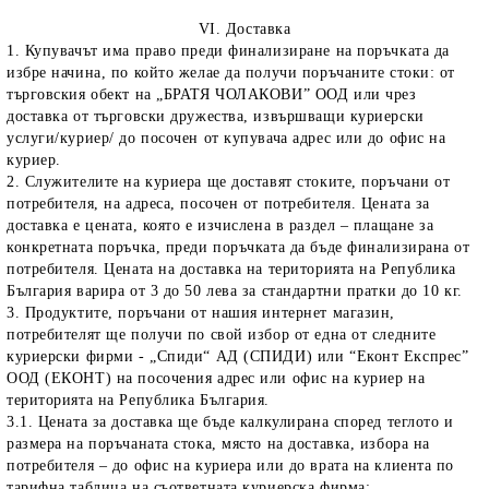
VI. Доставка
1. Купувачът има право преди финализиране на поръчката да
избре начина, по който желае да получи поръчаните стоки: от
търговския обект на „БРАТЯ ЧОЛАКОВИ” ООД или чрез
доставка от търговски дружества, извършващи куриерски
услуги/куриер/ до посочен от купувача адрес или до офис на
куриер.
2. Служителите на куриера ще доставят стоките, поръчани от
потребителя, на адреса, посочен от потребителя. Цената за
доставка е цената, която е изчислена в раздел – плащане за
конкретната поръчка, преди поръчката да бъде финализирана от
потребителя. Цената на доставка на територията на Република
България варира от 3 до 50 лева за стандартни пратки до 10 кг.
3. Продуктите, поръчани от нашия интернет магазин,
потребителят ще получи по свой избор от една от следните
куриерски фирми - „Спиди“ АД (СПИДИ) или “Еконт Експрес”
ООД (ЕКОНТ) на посочения адрес или офис на куриер на
територията на Република България.
3.1. Цената за доставка ще бъде калкулирана според теглото и
размера на поръчаната стока, място на доставка, избора на
потребителя – до офис на куриера или до врата на клиента по
тарифна таблица на съответната куриерска фирма: