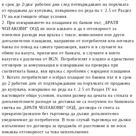
в срок до 2/два/ работни дни след потвърждаване на поръчката
от продавача до купувача, извършено по реда на т. 2.5 от Раздел
IV на настоящите общи условия.
2. При извършването на плащания по банков път, „БРАТЯ
ЧОЛАКОВИ” ООД не носи каквато и да е отговорност за
понесени разходи във връзка с такси, комисионни или други
допълнителни плащания, направени от потребителя или неговата
банка по повод на самата транзакция, както и в случаите на
обмен на валута, прилагани от банката, в случаите в които
валутата е различна от BGN. Потребителят е изцяло и единствено
отговорен за комуникация и извършване на проверка при
съответната банка, във връзка с проблеми с наредени плащания.
3. Когато потребителят е избрал плащане по банков път и в срок
до 2 работни дни от подтвърждаване на поръчката от продавача
до купувача, извършено по реда на т. 2.5 от Раздел IV на
настоящите общи условия, пълния размер на цената на стоката и
допълнителните разходи за доставка не са получени по банковата
сметка на „БРАТЯ ЧОЛАКОВИ” ООД, договора се счита за
прекратен/развален без търговеца да дължи допълнително
уведомление до потребителя. В този случай търговеца не дължи
изпълнение по договора за продажба от разстояние и не носи
никаква отговорност за това неизпълнение.