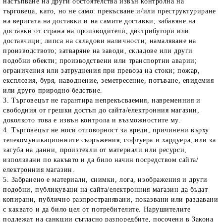
настъпване на други обстоятелства извън контролна на
търговеца, като, но не само: прекъсване и/или преструктуриране
на веригата на доставки и на самите доставки; забавяне на
доставки от страна на производители, дистрибутори или
доставчици; липса на складови наличности; намаляване на
производството; затваряне на заводи, складове или други
подобни обекти; производствени или транспортни аварии;
ограничения или затруднения при превоза на стоки; пожар,
експлозия, буря, наводнение, земетресение, потъване, епидемия
или друго природно бедствие.
3. Търговецът не гарантира непрекъсваемия, навременния и
свободния от грешки достъп до сайта/електронния магазин,
доколкото това е извън контрола и възможностите му.
4. Търговецът не носи отговорност за вреди, причинени върху
телекомуникационните съоръжения, софтуера и хардуера, или за
загуба на данни, произтекли от материали или ресурси,
използвани по какъвто и да било начин посредством сайта/
електронния магазин.
5. Забранено е материали, снимки, лога, изображения и други
подобни, публикувани на сайта/електронния магазин да бъдат
копирани, публично разпространявани, показвани или раздавани
с каквато и да било цел от потребителите. Нарушителите
подлежат на санкции съгласно разпоредбите, посочени в Закона