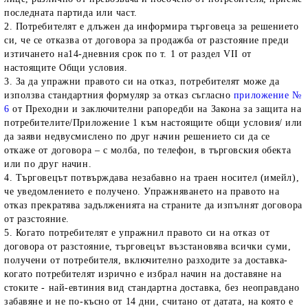
последната партида или част.
2. Потребителят е длъжен да информира търговеца за решението
си, че се отказва от договора за продажба от разстояние преди
изтичането на14-дневния срок по т. 1 от раздел VII от
настоящите Общи условия.
3. За да упражни правото си на отказ, потребителят може да
използва стандартния формуляр за отказ съгласно
приложение №
6
от Преходни и заключителни рапоредби на Закона за защита на
потребителите/
Приложение 1
към настоящите общи условия/ или
да заяви недвусмислено по друг начин решението си да се
откаже от договора – с молба, по телефон, в търговския обекта
или по друг начин.
4. Търговецът потвърждава незабавно на траен носител (имейл),
че уведомлението е получено. Упражняването на правото на
отказ прекратява задълженията на страните да изпълнят договора
от разстояние.
5. Когато потребителят е упражнил правото си на отказ от
договора от разстояние, търговецът възстановява всички суми,
получени от потребителя, включително разходите за доставка-
когато потребителят изрично е избрал начин на доставяне на
стоките - най-евтиния вид стандартна доставка, без неоправдано
забавяне и не по-късно от 14 дни, считано от датата, на която е