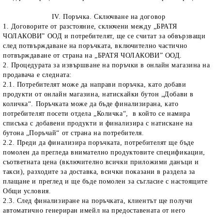
IV. Поръчка. Сключване на договор
1. Договорите от разстояние, сключени между „БРАТЯ
ЧОЛАКОВИ” ООД и потребителят, ще се считат за обвързващи
след потвърждаване на поръчката, включително частично
потвърждаване от страна на „БРАТЯ ЧОЛАКОВИ” ООД.
2. Процедурата за извършване на поръчки в онлайн магазина на
продавача е следната:
2.1. Потребителят може да направи поръчка, като добави
продукти от онлайн магазина, натискайки бутон „Добави в
количка“. Поръчката може да бъде финализирана, като
потребителят посети отдела „Количка“, в който се намира
списъка с добавени продукти и финализира с натискане на
бутона „Поръчай“ от страна на потребителя.
2.2. Преди да финализира поръчката, потребителят ще бъде
помолен да прегледа внимателно продуктовите спецификации,
съответната цена (включително всички приложими данъци и
такси), разходите за доставка, всички показани в раздела за
плащане и преглед и ще бъде помолен за съгласие с настоящите
Общи условия.
2.3. След финализиране на поръчката, клиентът ще получи
автоматично генериран имейл на предоставената от него