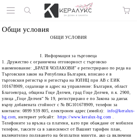
Общи условия
ОБЩИ УСЛОВИЯ
I. Информация за търговеца
1. Дружество с ограничена отговорност с търговско
наименование: „БРАТЯ ЧОЛАКОВИ” е регистрирано по реда на
Търговския закон на Република България, вписано е в
търговския регистър и регистъра на ЮЛНЦ при АВ с ЕИК
101678909, седалище и адрес на управление: България, област
Благоевград, община Гоце Делчев, град Гоце Делчев, п.к. 2900,
улица „Гоце Делчев“ № 19, регистрирано е по Закона за данък
върху добавената стойност с № BG101678909, телефон за
контакти: 0899 939 805, електронен адрес (имейл):
info@keralux-
bg.com
, интернет уебсайт:
https://www.keralux-bg.com
.
Телефоните за връзка са платени, като при обаждане от мобилен
телефон, таксите са в зависимост от Вашият тарифен план,
включително ползването на безплатни минути, ако са включени