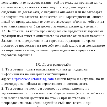
констатираните несъответствия, той не може да претендира, че
стоката му е доставена с явни недостатъци, повредени в
следствие на доставката, с нарушена опаковка или не отговарят
на закупеното качество, количество или характеристики, липсва
някой от придружаващите стоката аксесоари и/или на който и да
е от изискваните от българското законодателство документи.
12. За стоките, за които производителите предоставят търговски
гаранции има текст в описанието на стоките от онлайн магазина.
Заявление за предоставяне на търговска гаранция, на траен
носител се предоставя на потребителя най-късно при доставянето
на поръчаните стоки, за които производителите предоставят
търговска гаранция.
IX. Други разпоредби
1. Търговецът полага максимални усилия да поддържа
информацията на интернет сайт/интернет
адрес:
https://www.keralux-bg.com
винаги вярна и актуална, но не
претендира за нейната изчерпателност и достоверност.
2. Търговецът не носи отговорност за неизпълнение на
задълженията си по настоящите общи условия (в т.ч. за забавени
или неизпълнени доставки на стоки) при настъпване на
непреодолима сила и/или случайно събитие, както и при