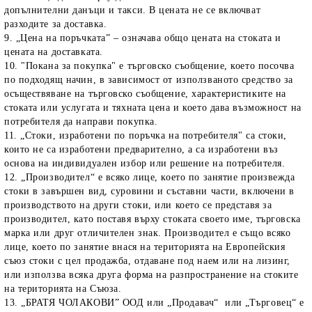
допълнителни данъци и такси. В цената не се включват
разходите за доставка.
9. „Цена на поръчката” – означава общо цената на стоката и
цената на доставката.
10. "Покана за покупка" е търговско съобщение, което посочва
по подходящ начин, в зависимост от използваното средство за
осъществяване на търговско съобщение, характеристиките на
стоката или услугата и тяхната цена и което дава възможност на
потребителя да направи покупка.
11. „Стоки, изработени по поръчка на потребителя" са стоки,
които не са изработени предварително, а са изработени въз
основа на индивидуален избор или решение на потребителя.
12. „Производител“ е всяко лице, което по занятие произвежда
стоки в завършен вид, суровини и съставни части, включени в
производството на други стоки, или което се представя за
производител, като поставя върху стоката своето име, търговска
марка или друг отличителен знак. Производител е също всяко
лице, което по занятие внася на територията на Европейския
съюз стоки с цел продажба, отдаване под наем или на лизинг,
или използва всяка друга форма на разпространение на стоките
на територията на Съюза.
13. „БРАТЯ ЧОЛАКОВИ” ООД или „Продавач“ или „Търговец“ е