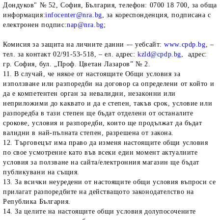
Дондуков" № 52, София, България, телефон: 0700 18 700, за обща
информация:
infocenter@nra.bg
, за кореспонденция, подписана с
електронен подпис:
nap@nra.bg
;
Комисия за защита на личните данни -– уебсайт:
www.cpdp.bg
, –
тел. за контакт 02/91-53-518, – ел. адрес:
kzld@cpdp.bg
, адрес:
гр. София, бул. „Проф. Цветан Лазаров” № 2.
11. В случай, че някое от настоящите Общи условия за
използване или разпоредби на договор са определени от който и
да е компетентен орган за невалидни, незаконни или
неприложими до каквато и да е степен, такъв срок, условие или
разпоредба в тази степен ще бъдат отделени от останалите
срокове, условия и разпоредби, които ще продължат да бъдат
валидни в най-пълната степен, разрешена от закона.
12. Търговецът има право да изменя настоящите общи условия
по свое усмотрение като във всеки един момент актуалните
условия за ползване на сайта/електронния магазин ще бъдат
публикувани на същия.
13. За всички неуредени от настоящите общи условия въпроси се
прилагат разпоредбите на действащото законодателство на
Република България.
14. За целите на настоящите общи условия долупосочените