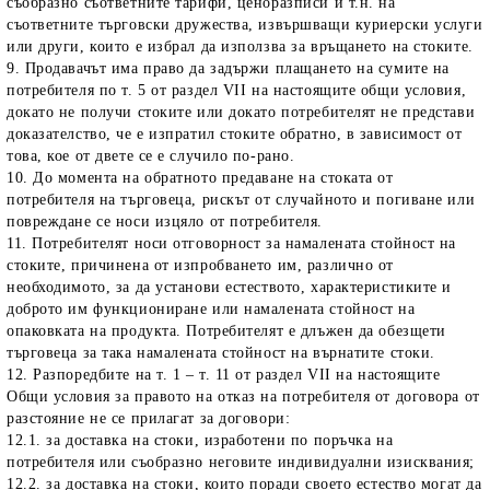
съобразно съответните тарифи, ценоразписи и т.н. на
съответните търговски дружества, извършващи куриерски услуги
или други, които е избрал да използва за връщането на стоките.
9. Продавачът има право да задържи плащането на сумите на
потребителя по т. 5 от раздел VII на настоящите общи условия,
докато не получи стоките или докато потребителят не представи
доказателство, че е изпратил стоките обратно, в зависимост от
това, кое от двете се е случило по-рано.
10. До момента на обратното предаване на стоката от
потребителя на търговеца, рискът от случайното и погиване или
повреждане се носи изцяло от потребителя.
11. Потребителят носи отговорност за намалената стойност на
стоките, причинена от изпробването им, различно от
необходимото, за да установи естеството, характеристиките и
доброто им функциониране или намалената стойност на
опаковката на продукта. Потребителят е длъжен да обезщети
търговеца за така намалената стойност на върнатите стоки.
12. Разпоредбите на т. 1 – т. 11 от раздел VII на настоящите
Общи условия за правото на отказ на потребителя от договора от
разстояние не се прилагат за договори:
12.1. за доставка на стоки, изработени по поръчка на
потребителя или съобразно неговите индивидуални изисквания;
12.2. за доставка на стоки, които поради своето естество могат да