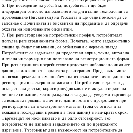
6. При посещение на уебсайта, потребителят ще бъде
информиран относно използването на дигитални технологии за
проследяване (бисквитки) на Уебсайта и ще бъде помолен да се
запознае с Политиката за бисквитки на продавача и да определи
обхвата на използваните бисквитки.
7. При регистриране на потребителски профил, потребителят
попълва регистрационната форма. Полетата, които задължително
следва да бъдат попълнени, са отбелязани с червена звезда.
Потребителят се задължава да предостави вярна, точна, актуална
и пълна информация при попълване на регистрационната форма.
При регистрацията потребителят предоставя доброволно личните
данни, изисквани от формата за регистрация. Продавачът може
по всяко време да променя обема на изискваните лични данни за
регистрация в електронния магазин. Потребителят е длъжен да
осъществява достъп, коригиране/допълване и актуализиране на
личните си данни, които разкрива и следва да уведоми търговеца
за всякаква промяна в личните данни, които е предоставил при
регистрацията си в електронния магазин (това се отнася и за
всякакви последващи промени в тези данни) в най-кратък срок.
Търговецът не носи каквато и да било отговорност, ако
потребителят не изпълни задължението си по предходното
изречение. Търговецът дава възможност на потребителите да