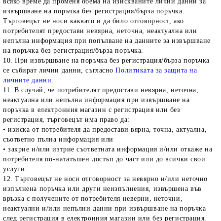
всяко време да променя обема на изискваните лични данни за
извършване на поръчка без регистрация/бърза поръчка.
Търговецът не носи каквато и да било отговорност, ако
потребителят предостави невярна, неточна, неактуална или
непълна информация при попълване на данните за извършване
на поръчка без регистрация/бърза поръчка.
10. При извършване на поръчка без регистрация/бърза поръчка
се събират лични данни, съгласно
Политиката за защита на
личните данни
.
11. В случай, че потребителят предостави невярна, неточна,
неактуална или непълна информация при извършване на
поръчка в електронния магазин с регистрация или без
регистрация, търговецът има право да:
• изиска от потребителя да предостави вярна, точна, актуална,
съответно пълна информация или
• закрие и/или изтрие съответната информация и/или откаже на
потребителя по-нататъшен достъп до част или до всички свои
услуги.
12. Търговецът не носи отговорност за невярно и/или неточно
изпълнена поръчка или други неизпълнения, извършена във
връзка с получените от потребителя неверни, неточни,
неактуални и/или непълни данни при извършване на поръчка
след регистрация в електронния магазин или без регистрация.