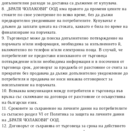
допълнителни разходи за доставка са дължими от купувача.
8. „БРАТЯ ЧОЛАКОВИ” ООД има правото да променя цените на
стоките по свое усмотрение по всяко време, без да дължи
предварително уведомяване на потребителите. Купувачът е
длъжен да заплати цената на стоката, каквато е била по време на
финализиране на поръчката.
9. Търговецът може да поиска допълнително потвърждение на
поръчката и/или информация, необходима за изпълнението й,
включително по телефон и/или електронна поща. В случай, че
потребителят не предостави изискваното от търговеца
потвърждение и/или необходима информация и в посочения от
търговеца срок, договорът за продажба от разстояние се счита за
прекратен без продавача да дължи допълнително уведомление до
потребителя и продавача не носи никаква отговорност за
неизпълнение на поръчката.
10. Всякаква комуникация между потребителя и търговеца във
връзка със сключване на договора от разстояние се осъществява
на български език.
11. Сроковете за съхранение на личните данни на потребителите
са съгласно раздел VI от Политика за защита на личните данни
на „БРАТЯ ЧОЛАКОВИ” ООД.
12. Договорът се съхранява от търговеца за срока на действието