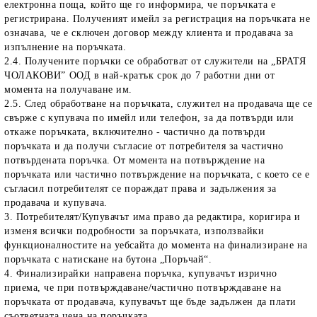
електронна поща, който ще го информира, че поръчката е
регистрирана. Полученият имейл за регистрация на поръчката не
означава, че е сключен договор между клиента и продавача за
изпълнение на поръчката.
2.4. Получените поръчки се обработват от служители на „БРАТЯ
ЧОЛАКОВИ” ООД в най-кратък срок до 7 работни дни от
момента на получаване им.
2.5. След обработване на поръчката, служител на продавача ще се
свърже с купувача по имейл или телефон, за да потвърди или
откаже поръчката, включително - частично да потвърди
поръчката и да получи съгласие от потребителя за частично
потвърдената поръчка. От момента на потвърждение на
поръчката или частично потвърждение на поръчката, с което се е
съгласил потребителят се пораждат права и задължения за
продавача и купувача.
3. Потребителят/Купувачът има право да редактира, коригира и
изменя всички подробности за поръчката, използвайки
функционалностите на уебсайта до момента на финализиране на
поръчката с натискане на бутона „Поръчай“.
4. Финализирайки направена поръчка, купувачът изрично
приема, че при потвърждаване/частично потвърждаване на
поръчката от продавача, купувачът ще бъде задължен да плати
съответната цена на поръчката.