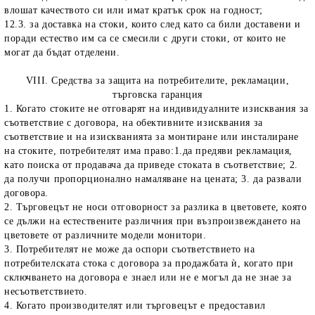
влошат качеството си или имат кратък срок на годност;
12.3. за доставка на стоки, които след като са били доставени и
поради естество им са се смесили с други стоки, от които не
могат да бъдат отделени.
VIII. Средства за защита на потребителите, рекламации,
търговска гаранция
1. Когато стоките не отговарят на индивидуалните изисквания за
съответствие с договора, на обективните изисквания за
съответствие и на изискванията за монтиране или инсталиране
на стоките, потребителят има право:1.да предяви рекламация,
като поиска от продавача да приведе стоката в съответствие; 2.
да получи пропорционално намаляване на цената; 3. да развали
договора.
2. Търговецът не носи отговорност за разлика в цветовете, която
се дължи на естествените различния при възпроизвеждането на
цветовете от различните модели монитори.
3. Потребителят не може да оспори съответствието на
потребителската стока с договора за продажбата ѝ, когато при
сключването на договора е знаел или не е могъл да не знае за
несъответствието.
4. Когато производителят или търговецът е предоставил