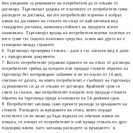
бил уведомен за решението на потребителя да се откаже от
договора. Търговецът удържа от платените от потребителя суми:
разходите за доставка, когато потребителят изрично е избрал
начин на доставяне на стоките по-скъп от най-евтиния вид
стандартна доставка; намалена стойност на продукта и/или
опаковката. Търговецът връща на потребителя всички платени от
него суми със същото платежно средство, освен ако друго не е
уговорено между страните.
6. Търговецът проверява стоката - дали е със запазен вид и дали
е с придружени документи.
7. Когато потребителят упражни правото си на отказ от договора,
потребителят трябва да изпрати или предаде стоките обратно на
търговеца без неоправдано забавяне и не по-късно от 14 дни,
считано от датата, на която потребителят е съобщил на търговеца
за решението си да се откаже от договора. Крайният срок се
счита за спазен, ако потребителят изпрати или предаде стоките
обратно на търговеца преди изтичането на 14-дневния срок.
8. Потребителят заплаща само преките разходи за връщането на
стоките. Разходите за връщането на стока, която поради
естеството си не може да бъде върната по обичаен начин по
пощата, се поемат от потребителят и той връща стоката по друг
подходящ начин, като заплаща разходите за връщането `и,