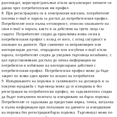
разглеждат, коригират/допълват и/или актуализират личните си
данни чрез потребителския им профил.
8. При регистрацията си в електронния магазин, потребителят
посочва е-mail и парола за достъп до потребителския профил.
Потребителят носи пълна отговорност, относно опазването на
своя e-mail и парола, както и за действия на трети лица със
същите. Потребителят следва да приключва всяка сесия в
потребителския профил с изход от него, с оглед сигурност и
опазване на данните. При съмнение за неправомерен или
неоторизиран достъп, откраднати или изгубени e-mail и/или
парола, потребителят следва да уведоми търговеца незабавно, с
цел преустановяване достъпа до лична информация на
потребителя и избягване на неоторизирани действия с
потребителския профил. Потребителски профил може да бъде
закрит по всяко едно време по искане на потребителя.
9. Извършването на поръчки и сключването на договор/и и за
покупко-продажба с търговеца може да се извършва и без
регистрация на потребителски профил, но задължително следва
да бъдат попълнени полетата за извършване на бърза поръчка.
Потребителят се задължава да предостави вярна, точна, актуална
и пълна информация при попълване на данните за извършване
на поръчка без регистрация/бърза поръчка. Търговецът може по