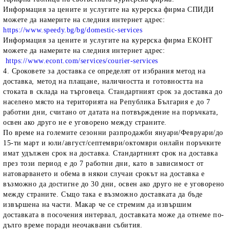
Информация за цените и услугите на курерска фирма СПИДИ
можете да намерите на следния интернет адрес:
https://www.speedy.bg/bg/domestic-services
Информация за цените и услугите на курерска фирма ЕКОНТ
можете да намерите на следния интернет адрес:
https://www.econt.com/services/courier-services
4. Сроковете за доставка се определят от избрания метод на
доставка, метод на плащане, наличността и готовността на
стоката в склада на търговеца. Стандартният срок за доставка до
населено място на територията на Република България е до 7
работни дни, считано от датата на потвърждение на поръчката,
освен ако друго не е уговорено между страните.
По време на големите сезонни разпродажби януари/Февруари/до
15-ти март и юли/август/септември/октомври онлайн поръчките
имат удължен срок на доставка. Стандартният срок на доставка
през този период е до 7 работни дни, като в зависимост от
натоварването и обема в някои случаи срокът на доставка е
възможно да достигне до 30 дни, освен ако друго не е уговорено
между страните. Също така е възможно доставката да бъде
извършена на части. Макар че се стремим да извършим
доставката в посочения интервал, доставката може да отнеме по-
дълго време поради неочаквани събития.