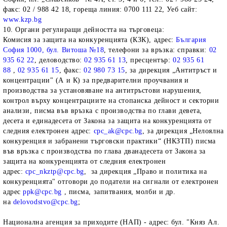
факс: 02 / 988 42 18, гореща линия: 0700 111 22, Уеб сайт:
www.kzp.bg
10. Органи регулиращи дейността на търговеца:
Комисия за защита на конкуренцията (КЗК), адрес:
България
София 1000, бул. Витоша №18
, телефони за връзка: справки:
02
935 62 22
, деловодство:
02 935 61 13
, пресцентър:
02 935 61
88
,
02 935 61 15
, факс:
02 980 73 15
, за дирекция „Антитръст и
концентрации" (А и К) за предварителни проучвания и
производства за установяване на антитръстови нарушения,
контрол върху концентрациите на стопанска дейност и секторни
анализи, писма във връзка с производства по глави девета,
десета и единадесета от Закона за защита на конкуренцията от
следния електронен адрес:
cpc_ak@cpc.bg
, за дирекция „Нелоялна
конкуренция и забранени търговски практики“ (НКЗТП) писма
във връзка с производства по глава дванадесета от Закона за
защита на конкуренцията от следния електронен
адрес:
срс_nkztp@cpc.bg
, за дирекция „Право и политика на
конкуренцията" отговори до податели на сигнали от електронен
адрес
ppk@cpc.bg
, писма, запитвания, молби и др.
на
delovodstvo@cpc.bg
;
Национална агенция за приходите (НАП) - адрес: бул. "Княз Ал.