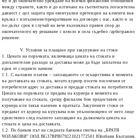
му и до окончателно уреждане на всички финансови отношения
между страните, както и до изтичане на съответната погасителна
давност с цел защита при евентуални претенции на клиенти във
връзка с изпълнение/прекратяване на договори с нас, както и за
по-дълъг срок в случай на вече възникнал правен спор до
окончателното му решаване с влязло в сила съдебно /арбитражно
решение.
V. Условия за плащане при закупуване на стоки
1. Цената на поръчката, включваща цената на стоката и
допълнителни разходи за доставка може да бъде заплатена по
един от следните начини:
1.1. С наложен платеж – заплащането се осъществява в момента
на доставката на стоката, когато куриер посети посочения от
потребителя адрес за доставка и предаде стоката на потребителя.
Цената на поръчката се предава на куриера в момента на
получаване на стоката, срещу фискален бон предоставен от
куриера или такъв наличен в пратката. Закупените стоки се
предават от куриер на купувача или упълномощено от него лице
единствено след пълното заплащане на дължимата цената на
стоката и цена на доставката.
1.2. По банков път на следната банкова сметка на „БРАТЯ
ЧОЛАКОВИ” ООД BG37BPBI79221021772501 Юробанк България,