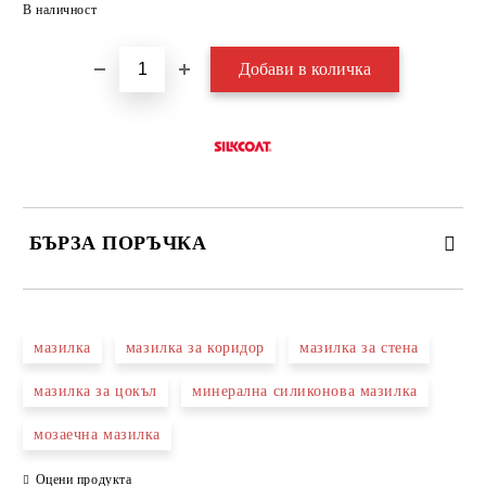
Добави в желани
В наличност
БЪРЗА ПОРЪЧКА
САМО ПОПЪЛНЕТЕ 3 ПОЛЕТА
мазилка
мазилка за коридор
мазилка за стена
мазилка за цокъл
минерална силиконова мазилка
мозаечна мазилка
Съгласен съм с
Политиката за лични данни
Оцени продукта