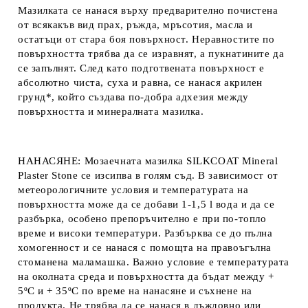
Мазилката се нанася върху предварително почистена
от всякакъв вид прах, ръжда, мръсотия, масла и
остатъци от стара боя повърхност. Неравностите по
повърхността трябва да се изравнят, а пукнатините да
се запълнят. След като подготвената повърхност е
абсолютно чиста, суха и равна, се нанася акрилен
грунд*, който създава по-добра адхезия между
повърхността и минералната мазилка.
НАНАСЯНЕ:
Мозаечната мазилка SILKCOAT Mineral
Plaster Stone се изсипва в голям съд. В зависимост от
метеорологичните условия и температурата на
повърхността може да се добави 1-1,5 l вода и да се
разбърка, особено препоръчително е при по-топло
време и високи температури. Разбърква се до пълна
хомогенност и се нанася с помощта на правоъгълна
стоманена маламашка. Важно условие е температурата
на околната среда и повърхността да бъдат между +
5ºC и + 35ºC по време на нанасяне и съхнене на
продукта. Не трябва да се нанася в дъждовно или