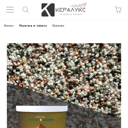
Начало
Мазилки и лепила
Мазилки