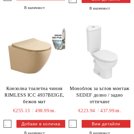
В наличност
В наличност
Конзолна тоалетна чиния
Моноблок за ъглов монтаж
RIMLESS ICC 4937BEIGE,
SEDEF долно / задно
бежов мат
оттичане
€255.13
498.99лв.
€223.94
437.99лв.
Виж детайли
В наличност
В наличност