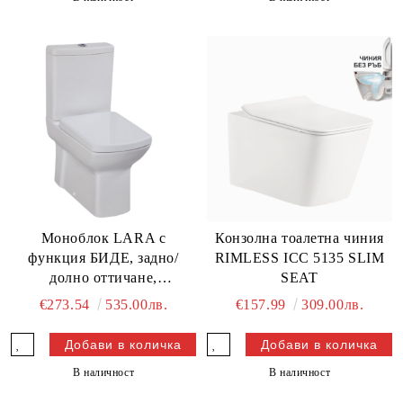
Моноблок LARA с
Конзолна тоалетна чиния
функция БИДЕ, задно/
RIMLESS ICC 5135 SLIM
долно оттичане,
SEAT
бавнопадаща седалка
€273.54
535.00лв.
€157.99
309.00лв.
В наличност
В наличност