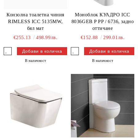
Конзолна тоалетна чиния
Моноблок КУАДРО ICC
RIMLESS ICC 5135MW,
8036GEB P PP / 6736, задно
бял мат
оттичане
€255.13
498.99лв.
€152.88
299.01лв.
В наличност
В наличност