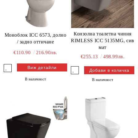
Конзолна тоалетна чиния
Моноблок ICC 6573, долно
RIMLESS ICC 5135MG, сив
/ задно оттичане
мат
€110.90
216.90лв.
€255.13
498.99лв.
Виж детайли
В наличност
В наличност