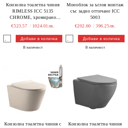
Конзолна тоалетна чиния
Моноблок за ъглов монтаж
RIMLESS ICC 5135
със задно оттичане ICC
CHROME, хромирано
5003
покритие
€523.57
1024.01лв.
€202.60
396.25лв.
В наличност
В наличност
Конзолна тоалетна чиния с
Конзолна тоалетна чиния