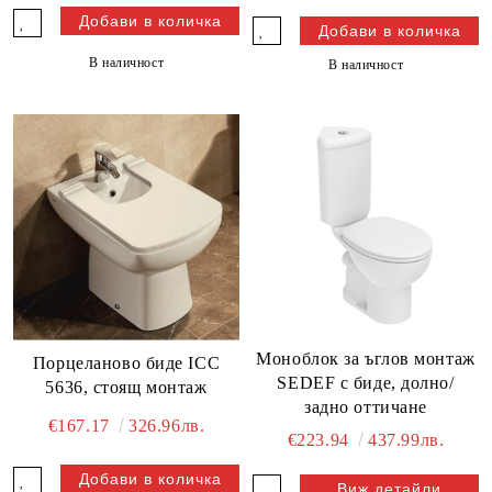
В наличност
В наличност
Моноблок за ъглов монтаж
Порцеланово биде ICC
SEDEF с биде, долно/
5636, стоящ монтаж
задно оттичане
€167.17
326.96лв.
€223.94
437.99лв.
Виж детайли