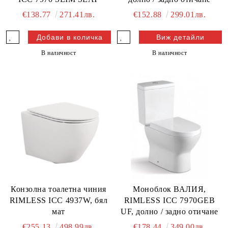
€138.77
271.41лв.
€152.88
299.01лв.
Виж детайли
В наличност
В наличност
Конзолна тоалетна чиния
Моноблок ВАЛИЯ,
RIMLESS ICC 4937W, бял
RIMLESS ICC 7970GEB
мат
UF, долно / задно отичане
€255.13
498.99лв.
€178.44
349.00лв.