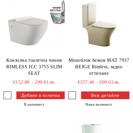
Конзолна тоалетна чиния
Моноблок бежов МАТ 7937
RIMLESS ICC 3755 SLIM
BEIGE Rimless, задно
SEAT
оттичане
€152.88
299.01лв.
€357.40
699.01лв.
Виж детайли
В наличност
Няма наличност