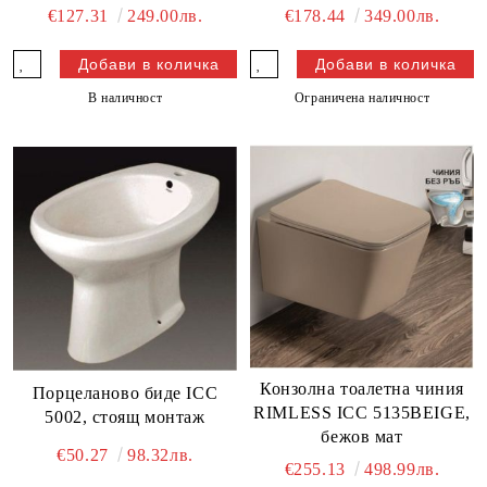
€127.31
249.00лв.
€178.44
349.00лв.
В наличност
Ограничена наличност
Конзолна тоалетна чиния
Порцеланово биде ICC
RIMLESS ICC 5135BEIGE,
5002, стоящ монтаж
бежов мат
€50.27
98.32лв.
€255.13
498.99лв.