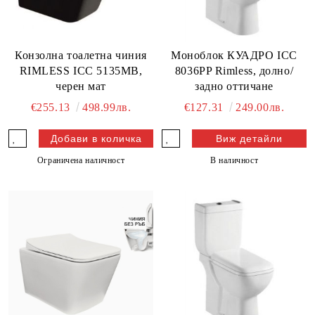
Конзолна тоалетна чиния
Моноблок КУАДРО ICC
RIMLESS ICC 5135MB,
8036PP Rimless, долно/
черен мат
задно оттичане
€255.13
498.99лв.
€127.31
249.00лв.
Виж детайли
Ограничена наличност
В наличност