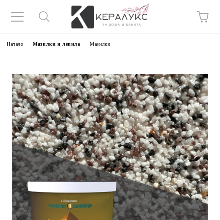
Начало
Мазилки и лепила
Мазилки