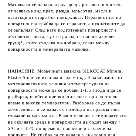
Мазилката се нанася върху предварително почистена
от всякакъв вид прах, ръжда, мръсотия, масла и
остатъци от стара боя повърхност. Неравностите по
повърхността трябва да се изравнят, а пукнатините да
се запълнят. След като подготвената повърхност е
абсолютно чиста, суха и равна, се нанася акрилен
грунд*, който създава по-добра адхезия между
повърхността и минералната мазилка.
НАНАСЯНЕ:
Мозаечната мазилка SILKCOAT Mineral
Plaster Stone се изсипва в голям съд. В зависимост от
метеорологичните условия и температурата на
повърхността може да се добави 1-1,5 l вода и да се
разбърка, особено препоръчително е при по-топло
време и високи температури. Разбърква се до пълна
хомогенност и се нанася с помощта на правоъгълна
стоманена маламашка. Важно условие е температурата
на околната среда и повърхността да бъдат между +
5ºC и + 35ºC по време на нанасяне и съхнене на
продукта. Не трябва да се нанася в дъждовно или