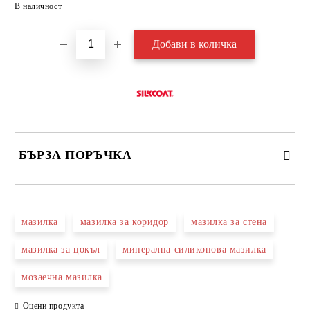
Добави в желани
В наличност
БЪРЗА ПОРЪЧКА
САМО ПОПЪЛНЕТЕ 3 ПОЛЕТА
мазилка
мазилка за коридор
мазилка за стена
мазилка за цокъл
минерална силиконова мазилка
мозаечна мазилка
Съгласен съм с
Политиката за лични данни
Оцени продукта