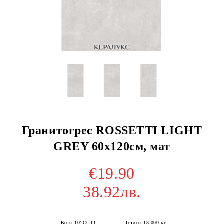
Гранитогрес ROSSETTI LIGHT
GREY 60х120см, мат
€19.90
38.92лв.
Код:
101CC11
Тегло:
18.000
кг