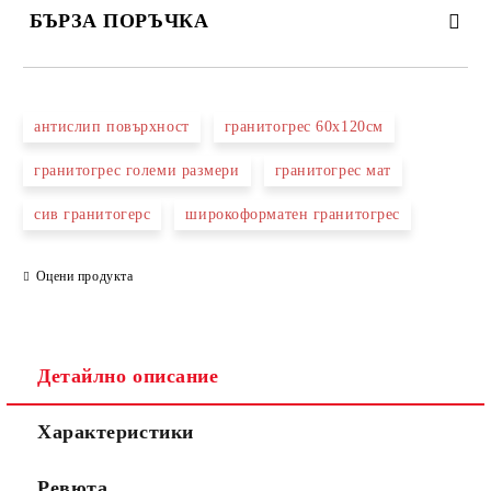
БЪРЗА ПОРЪЧКА
САМО ПОПЪЛНЕТЕ 3 ПОЛЕТА
антислип повърхност
гранитогрес 60х120см
гранитогрес големи размери
гранитогрес мат
сив гранитогерс
широкоформатен гранитогрес
Съгласен съм с
Политиката за лични данни
Ние ще се свържем с вас в рамките на работния ден.
Оцени продукта
Детайлно описание
Характеристики
Ревюта