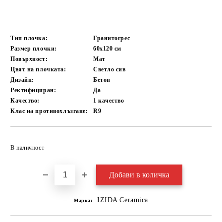
Тип плочка:
Гранитогрес
Размер плочки:
60x120
см
Повърхност:
Мат
Цвят на плочката:
Светло сив
Дизайн:
Бетон
Ректифициран:
Да
Качество:
1 качество
Клас на противохлъзгане:
R9
Добави в желани
В наличност
IZIDA Ceramica
Марка: