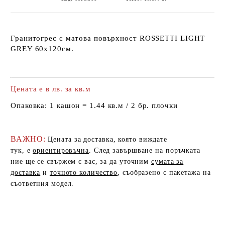
Гранитогрес с матова повърхност ROSSETTI LIGHT
GREY
60x120см.
Цената е в лв. за кв.м
Опаковка:
1 кашон = 1.44 кв.м / 2 бр. плочки
ВАЖНО:
Цената за доставка, която виждате
тук, е
ориентировъчна
. След завършване на поръчката
ние ще се свържем с вас, за да уточним
сумата за
доставка
и
точното количество
, съобразено с пакетажа на
съответния модел.