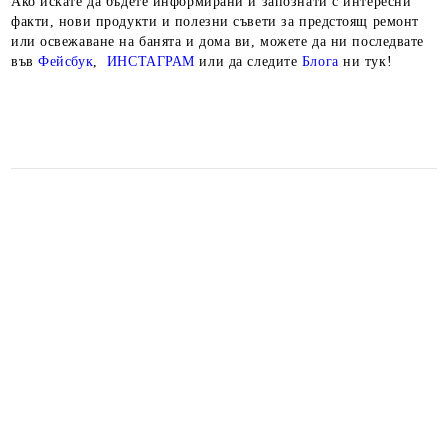
Ако искате да бъдете информирани и запознати с интересни
факти, нови продукти и полезни съвети за предстоящ ремонт
или освежаване на банята и дома ви, можете да ни последвате
във
Фейсбук
,
ИНСТАГРАМ
или да следите
Блога
ни тук!