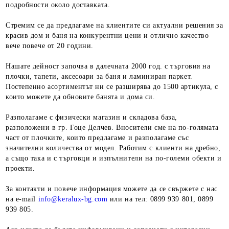
подробности около доставката.
Стремим се да предлагаме на клиентите си актуални решения за
красив дом и баня на конкурентни цени и отлично качество
вече повече от 20 години.
Нашате дейност започва в далечната 2000 год. с търговия на
плочки, тапети, аксесоари за баня и ламиниран паркет.
Постепенно асортиментът ни се разширява до 1500 артикула, с
които можете да обновите банята и дома си.
Разполагаме с физически магазин и складова база,
разположени в гр. Гоце Делчев. Вносители сме на по-голямата
част от плочките, които предлагаме и разполагаме със
значителни количества от модел. Работим с клиенти на дребно,
а също така и с търговци и изпълнители на по-големи обекти и
проекти.
За контакти и повече информация можете да се свържете с нас
на е-mail
info@keralux-bg.com
или на тел: 0899 939 801, 0899
939 805.