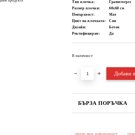
цени продукта
Тип плочка:
Гранитогрес
Размер плочки:
60x60
см
Повърхност:
Мат
Цвят на плочката:
Сив
Дизайн:
Бетон
Ректифициран:
Да
В наличност
БЪРЗА ПОРЪЧКА
САМО ПОПЪЛНЕТЕ 3 ПОЛЕТА
антислип повърхност
гра