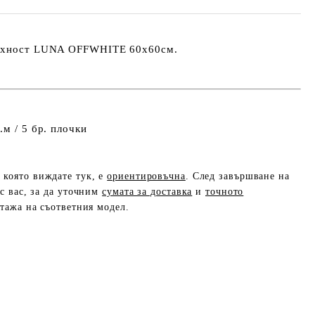
ърхност LUNA OFFWHITE
60x60см.
.м / 5 бр. плочки
, която виждате тук, е
ориентировъчна
. След завършване на
с вас, за да уточним
сумата за доставка
и
точното
етажа на съответния модел.