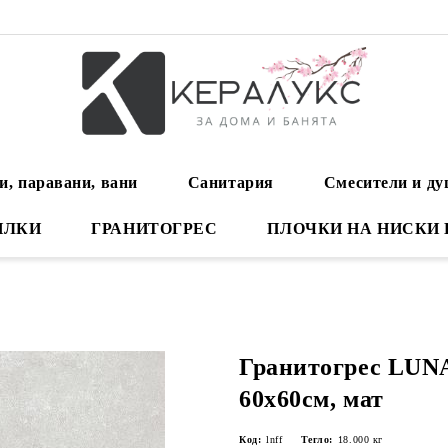
и, паравани, вани
Санитария
Смесители и д
ИЛКИ
ГРАНИТОГРЕС
ПЛОЧКИ НА НИСКИ
Гранитогрес LU
60х60см, мат
Код:
lnff
Тегло:
18.000
кг