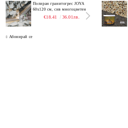
Полиран гранитогрес JOYA
Поли
60x120 см, сив многоцветен
SAV
свет
€18.41
36.01лв.
Абонирай се