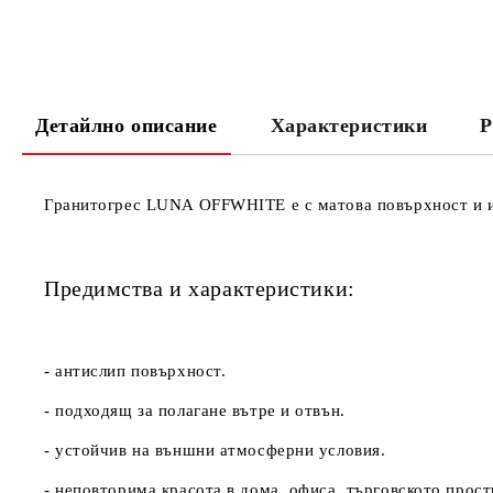
Детайлно описание
Характеристики
Р
Гранитогрес LUNA OFFWHITE e с матова повърхност и 
Предимства и характеристики:
- антислип повърхност.
- подходящ за полагане вътре и отвън.
- устойчив на външни атмосферни условия.
- неповторима красота в дома, офиса, търговското прост