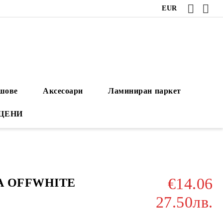
EUR
ушове
Аксесоари
Ламиниран паркет
 ЦЕНИ
€14.06
NA OFFWHITE
27.50лв.