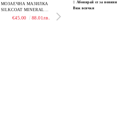
Абонирай се за новини
ран гранитогрес
МОЗАЕЧНА МАЗИЛКА
Гранитогрес LESY GREY
СТЕННИ ПЛОЧКИ H
Виж всички
ONA GREY 60x120 см,
SILKCOAT MINERAL
GOLD 60х120см, тип мрам
30X90CM, ГЛАНЦ
ло сив мрамор
PLASTER STONE, СИТЕН
полиран
€22.50
€45.00
44.01лв.
88.01лв.
€18.66
€16.37
36.50лв.
32.02
КАМЪК 406 25КГ