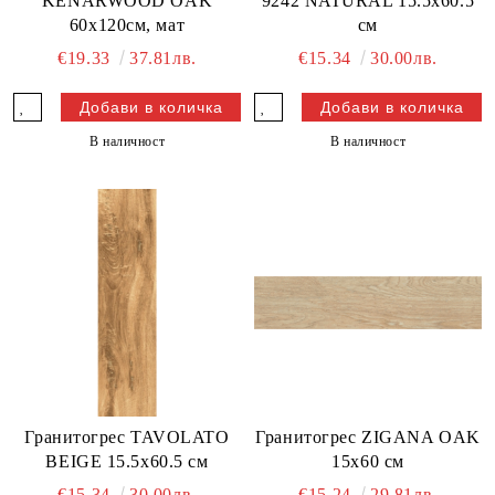
KENARWOOD OAK
9242 NATURAL 15.5x60.5
60х120см, мат
см
€19.33
37.81лв.
€15.34
30.00лв.
В наличност
В наличност
Гранитогрес TAVOLATO
Гранитогрес ZIGANA OAK
BEIGE 15.5x60.5 см
15x60 см
€15.34
30.00лв.
€15.24
29.81лв.