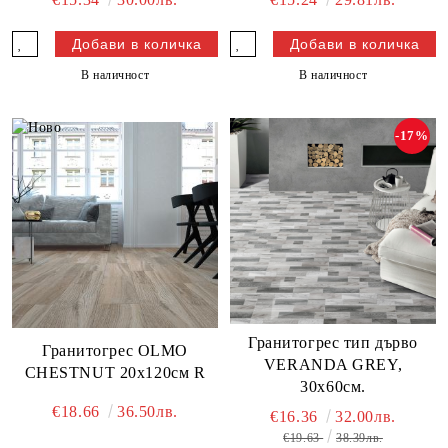
В наличност
В наличност
-17%
Гранитогрес тип дърво
Гранитогрес OLMO
VERANDA GREY,
CHESTNUT 20x120см R
30х60см.
€18.66
36.50лв.
€16.36
32.00лв.
€19.63
38.39лв.