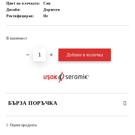
Цвят на плочката:
Сив
Дизайн:
Дървесен
Ректифициран:
Не
Добави в желани
В наличност
БЪРЗА ПОРЪЧКА
САМО ПОПЪЛНЕТЕ 3 ПОЛЕТА
Оцени продукта