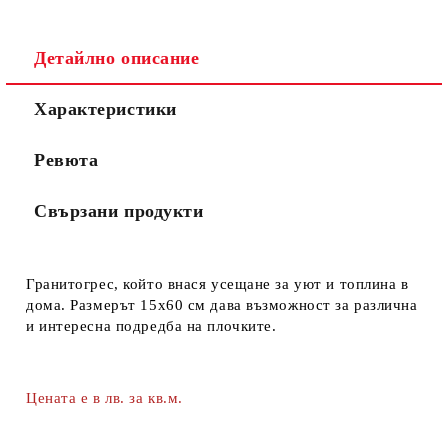
Детайлно описание
Съгласен съм с
Политиката за лични данни
Характеристики
Ние ще се свържем с вас в рамките на работния ден.
Ревюта
Свързани продукти
Гранитогрес, който внася усещане за уют и топлина в
дома. Размерът 15х60 см дава възможност за различна
и интересна подредба на плочките.
Цената е в лв. за кв.м.