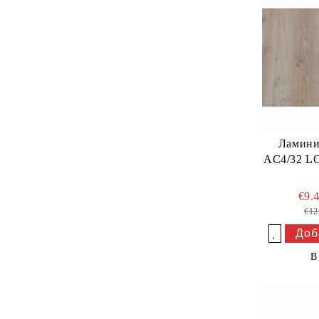
Ламини
AC4/32 L
€9.
€12
Добави в желани
В