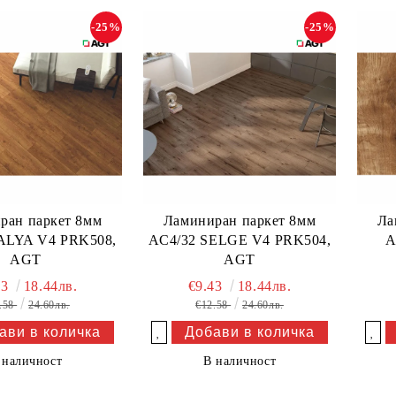
-25%
-25%
ран паркет 8мм
Ламиниран паркет 8мм
Ла
ALYA V4 PRK508,
AC4/32 SELGE V4 PRK504,
A
AGT
AGT
43
18.44лв.
€9.43
18.44лв.
.58
24.60лв.
€12.58
24.60лв.
Добави в желани
Добави в желани
 наличност
В наличност