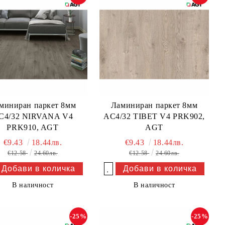
миниран паркет 8мм
Ламиниран паркет 8мм
C4/32 NIRVANA V4
AC4/32 TIBET V4 PRK902,
PRK910, AGT
AGT
€9.43
18.44лв.
€9.43
18.44лв.
€12.58
24.60лв.
€12.58
24.60лв.
Добави в желани
В наличност
В наличност
-25%
-25%