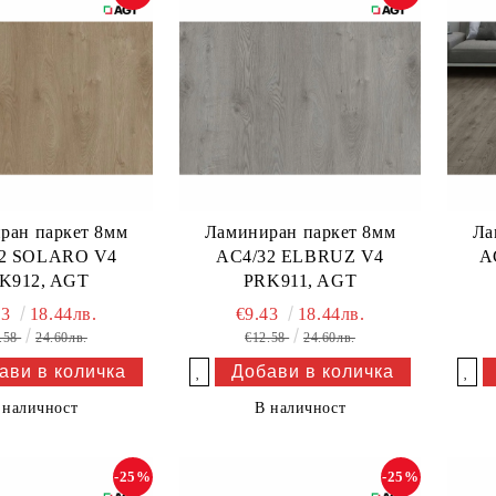
ран паркет 8мм
Ламиниран паркет 8мм
Ла
32 SOLARO V4
AC4/32 ELBRUZ V4
A
K912, AGT
PRK911, AGT
43
18.44лв.
€9.43
18.44лв.
.58
24.60лв.
€12.58
24.60лв.
Добави в желани
Добави в желани
 наличност
В наличност
-25%
-25%