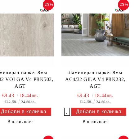
-25%
-25%
миниран паркет 8мм
Ламиниран паркет 8мм
32 VOLGA V4 PRK503,
AC4/32 GILA V4 PRK232,
AGT
AGT
€9.43
18.44лв.
€9.43
18.44лв.
€12.58
24.60лв.
€12.58
24.60лв.
Добави в желани
В наличност
В наличност