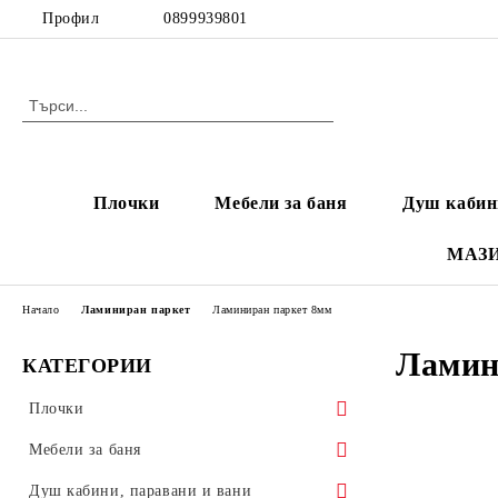
Профил
0899939801
Плочки
Мебели за баня
Душ кабин
МАЗ
Начало
Ламиниран паркет
Ламиниран паркет 8мм
Ламин
КАТЕГОРИИ
Плочки
Плочки за баня
Мебели за баня
Фаянс тип МРАМОР
Гранитогрес
Шкафове за баня
Душ кабини, паравани и вани