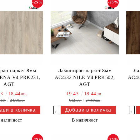
-25%
-25%
ран паркет 8мм
Ламиниран паркет 8мм
Ла
LENA V4 PRK231,
AC4/32 NILE V4 PRK502,
AC4/
AGT
AGT
43
18.44лв.
€9.43
18.44лв.
.58
24.60лв.
€12.58
24.60лв.
Добави в желани
Добави в желани
 наличност
В наличност
-25%
-25%