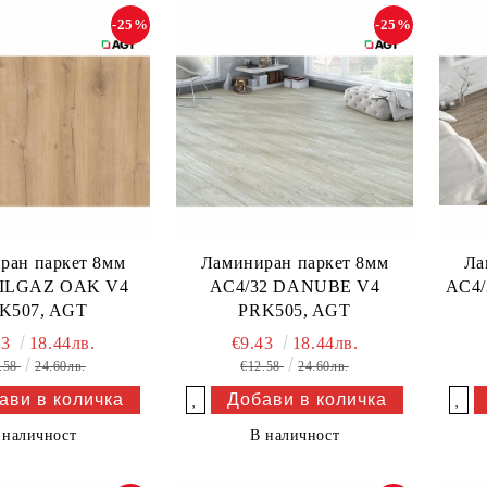
-25%
-25%
ран паркет 8мм
Ламиниран паркет 8мм
Ла
 ILGAZ OAK V4
AC4/32 DANUBE V4
AC4/
K507, AGT
PRK505, AGT
43
18.44лв.
€9.43
18.44лв.
.58
24.60лв.
€12.58
24.60лв.
Добави в желани
Добави в желани
 наличност
В наличност