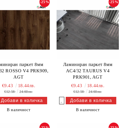
-25%
-25%
миниран паркет 8мм
Ламиниран паркет 8мм
32 ROSSO V4 PRK909,
AC4/32 TAURUS V4
AGT
PRK901, AGT
€9.43
18.44лв.
€9.43
18.44лв.
€12.58
24.60лв.
€12.58
24.60лв.
Добави в желани
В наличност
В наличност
-25%
-25%