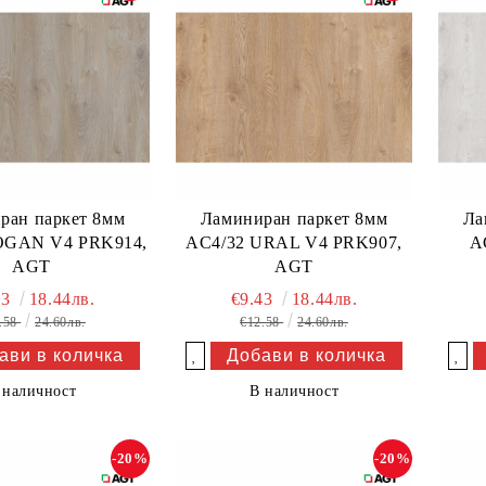
ран паркет 8мм
Ламиниран паркет 8мм
Ла
OGAN V4 PRK914,
AC4/32 URAL V4 PRK907,
A
AGT
AGT
43
18.44лв.
€9.43
18.44лв.
.58
24.60лв.
€12.58
24.60лв.
Добави в желани
Добави в желани
 наличност
В наличност
-20%
-20%