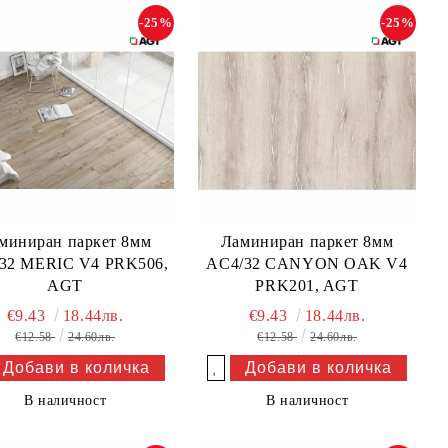
-25%
-25%
миниран паркет 8мм
Ламиниран паркет 8мм
32 MERIC V4 PRK506,
AC4/32 CANYON OAK V4
AGT
PRK201, AGT
€9.43
18.44лв.
€9.43
18.44лв.
€12.58
24.60лв.
€12.58
24.60лв.
Добави в желани
В наличност
В наличност