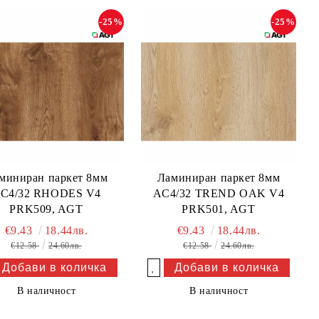
-25%
-25%
миниран паркет 8мм
Ламиниран паркет 8мм
C4/32 RHODES V4
AC4/32 TREND OAK V4
PRK509, AGT
PRK501, AGT
€9.43
18.44лв.
€9.43
18.44лв.
€12.58
24.60лв.
€12.58
24.60лв.
Добави в желани
В наличност
В наличност