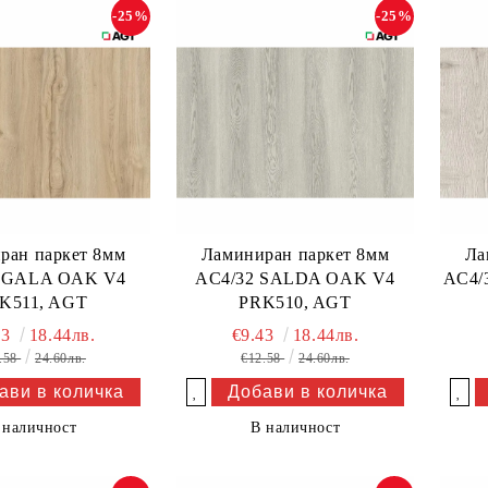
-25%
-25%
ран паркет 8мм
Ламиниран паркет 8мм
Ла
 GALA OAK V4
AC4/32 SALDA OAK V4
AC4/
K511, AGT
PRK510, AGT
43
18.44лв.
€9.43
18.44лв.
.58
24.60лв.
€12.58
24.60лв.
Добави в желани
Добави в желани
 наличност
В наличност