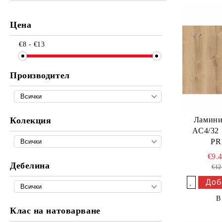
Цена
€8 - €13
Производител
Колекция
Ламини
AC4/32
PR
€9.
Дебелина
€12
Добави в желани
В
Клас на натоварване