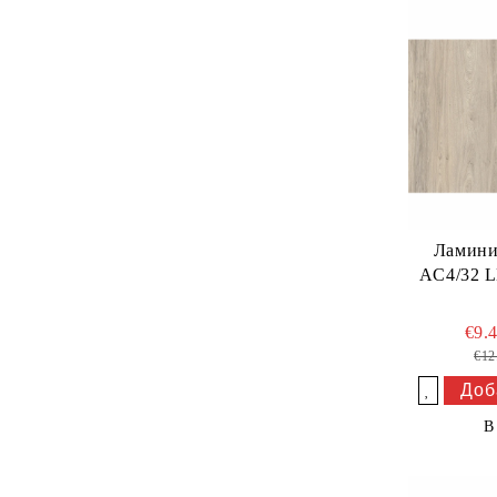
Ламини
AC4/32 
€9.
€12
Добави в желани
В