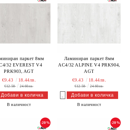
миниран паркет 8мм
Ламиниран паркет 8мм
C4/32 EVEREST V4
AC4/32 ALPINE V4 PRK904,
PRK903, AGT
AGT
€9.43
18.44лв.
€9.43
18.44лв.
€12.58
24.60лв.
€12.58
24.60лв.
Добави в желани
В наличност
В наличност
-20%
-20%