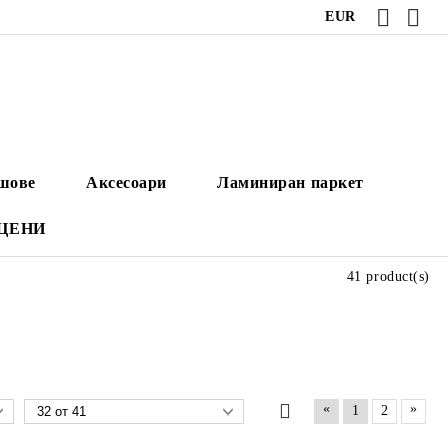
EUR
ушове
Аксесоари
Ламиниран паркет
 ЦЕНИ
41 product(s)
«
»
1
2