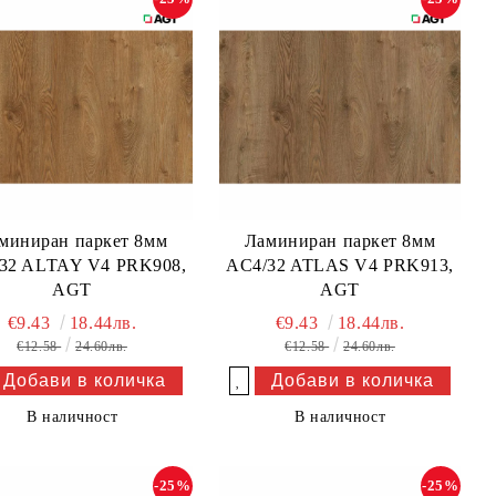
миниран паркет 8мм
Ламиниран паркет 8мм
32 ALTAY V4 PRK908,
AC4/32 ATLAS V4 PRK913,
AGT
AGT
€9.43
18.44лв.
€9.43
18.44лв.
€12.58
24.60лв.
€12.58
24.60лв.
Добави в желани
В наличност
В наличност
-25%
-25%