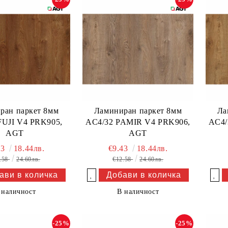
ран паркет 8мм
Ламиниран паркет 8мм
Ла
FUJI V4 PRK905,
AC4/32 PAMIR V4 PRK906,
AC4/
AGT
AGT
43
18.44лв.
€9.43
18.44лв.
.58
24.60лв.
€12.58
24.60лв.
Добави в желани
Добави в желани
 наличност
В наличност
-25%
-25%