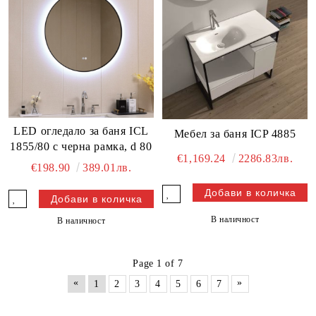
LED огледало за баня ICL
Мебел за баня ICP 4885
1855/80 с черна рамка, d 80
€1,169.24
2286.83лв.
€198.90
389.01лв.
В наличност
В наличност
Page 1 of 7
«
»
1
2
3
4
5
6
7