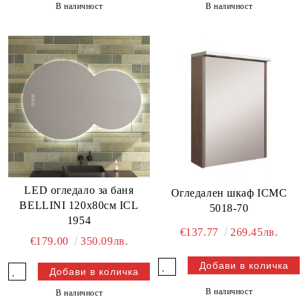
В наличност
В наличност
LED огледало за баня
Огледален шкаф ICMC
BELLINI 120x80см ICL
5018-70
1954
€137.77
269.45лв.
€179.00
350.09лв.
В наличност
В наличност