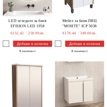
LED огледало за баня
Мебел за баня ПВЦ
EFISION LED 1958
''МОНТЕ'' ICP 5038
€132.42
258.99лв.
€178.44
349.00лв.
В наличност
В наличност