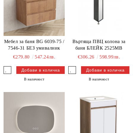
Мебел за баня BG 6039-75 /
Въртяща ПВЦ колона за
7546-31 БЕЗ умивалник
баня БЛЕЙК 2525MB
€279.80
547.24лв.
€306.26
598.99лв.
В наличност
В наличност