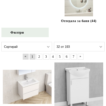
Огледала за баня (44)
Филтри
«
»
1
2
3
4
5
6
7