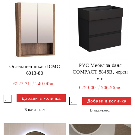
PVC Мебел за баня
Огледален шкаф ICMC
COMPACT 5845B, черен
6013-80
мат
€127.31
249.00лв.
€259.00
506.56лв.
В наличност
В наличност