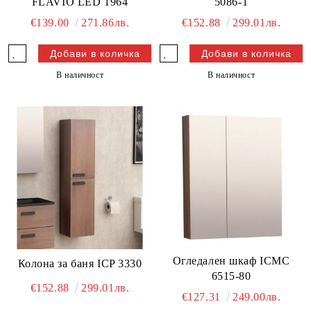
FLAVIO LED 1964
5086-1
€139.00
271.86лв.
€152.88
299.01лв.
В наличност
В наличност
Огледален шкаф ICMC
Колона за баня ICP 3330
6515-80
€152.88
299.01лв.
€127.31
249.00лв.