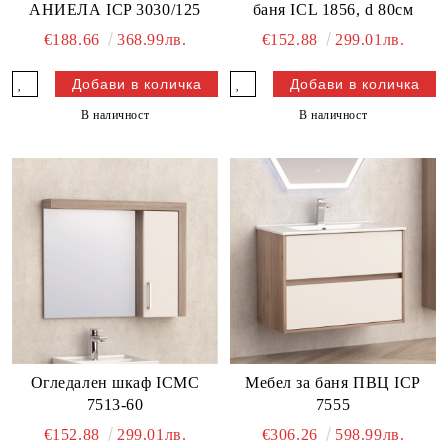
АНИЕЛА ICP 3030/125
баня ICL 1856, d 80см
€188.66
368.99лв.
€152.88
299.01лв.
В наличност
В наличност
Огледален шкаф ICMC
Мебел за баня ПВЦ ICP
7513-60
7555
€152.88
299.01лв.
€306.26
598.99лв.