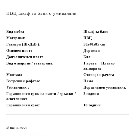
ПВЦ шкаф за баня с умивалник
Вид мебел:
Шкаф за баня
Материал:
ПВЦ
Размери (ШxДxВ ):
50х40х85
cm
Основен цвят:
Дървесен
Допълнителен цвят:
Бял
Вид отваряне / затваряна:
1 врата
Плавно
затваряне
Монтаж:
Стоящ с крачета
Вътрешни рафтове:
Няма
Умивалник :
Порцеланов умивалник
Гаранционен срок на панти / дръжки /
2 години
осветление:
Гаранционен срок:
10 години
Добави в желани
В наличност