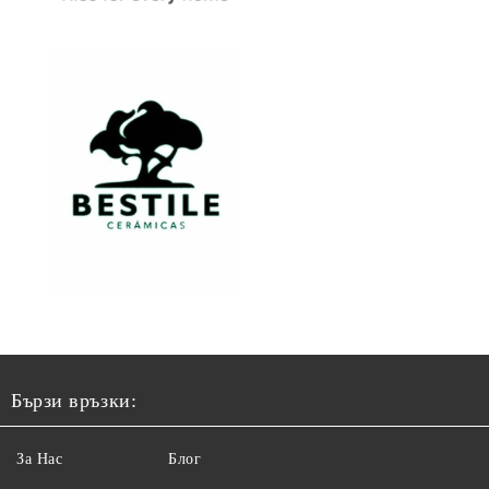
Бързи връзки:
За Нас
Блог