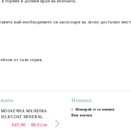
 в горния и долния край на колоната.
авите най-необходимите си аксесоари на лесно достъпно мяст
ебели от тази серия.
авани
Новини
Абонирай се за новини
ран гранитогрес
МОЗАЕЧНА МАЗИЛКА
Гранитогрес LESY GREY
СТЕННИ ПЛОЧКИ H
Виж всички
ONA GREY 60x120 см,
SILKCOAT MINERAL
GOLD 60х120см, тип мрам
30X90CM, ГЛАНЦ
ло сив мрамор
PLASTER STONE, СИТЕН
полиран
€22.50
€45.00
44.01лв.
88.01лв.
€18.66
€16.37
36.50лв.
32.02
КАМЪК 406 25КГ