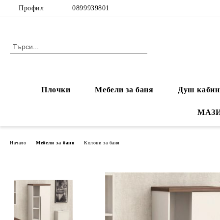
Профил
0899939801
Плочки
Мебели за баня
Душ кабин
МАЗ
Начало
Мебели за баня
Колони за баня