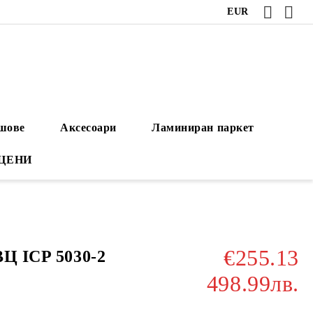
EUR
ушове
Аксесоари
Ламиниран паркет
 ЦЕНИ
€255.13
ВЦ ICP 5030-2
498.99лв.