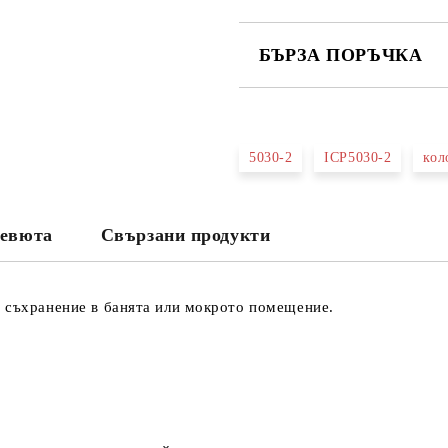
БЪРЗА ПОРЪЧКА
САМО ПОПЪЛНЕТЕ 3 ПОЛЕТА
5030-2
ICP5030-2
кол
Съгласен съм с
Политика
Ние ще се свържем с вас в рамки
евюта
Свързани продукти
а съхранение в банята или мокрото помещение.