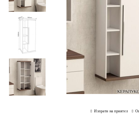
Изпрати на приятел
О