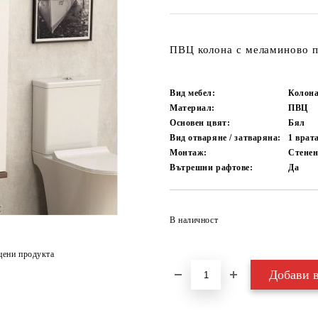
ПВЦ колона с меламиново 
Вид мебел:
Колона
Материал:
ПВЦ
Основен цвят:
Бял
Вид отваряне / затваряна:
1 врат
Монтаж:
Стене
Вътрешни рафтове:
Да
В наличност
цени продукта