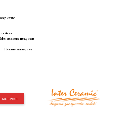
покритие
 за баня
Меламиново покритие
а
Плавно затваряне
н
Добави в желани