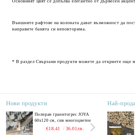
Основният цвят се допълва елегантно от дървесен акцент
Външните рафтове на колоната дават възможност да пост
направите банята си неповторима.
* В раздел
Свързани продукти
можете да откриете още м
Нови продукти
Най-прод
Полиран гранитогрес JOYA
Поли
60x120 см, сив многоцветен
SAV
свет
€18.41
36.01лв.