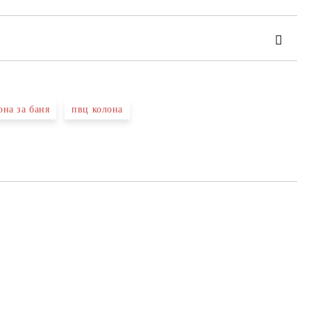
она за баня
пвц колона
та за лични данни
те на работния ден.