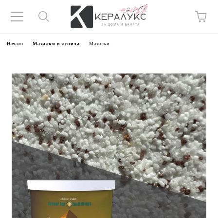
Начало
Мазилки и лепила
Мазилки