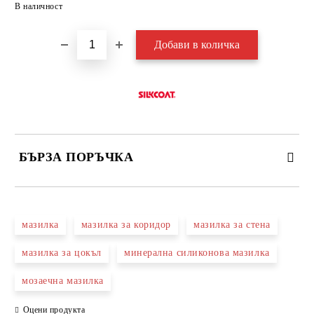
Добави в желани
В наличност
БЪРЗА ПОРЪЧКА
САМО ПОПЪЛНЕТЕ 3 ПОЛЕТА
мазилка
мазилка за коридор
мазилка за стена
мазилка за цокъл
минерална силиконова мазилка
мозаечна мазилка
Съгласен съм с
Политиката за лични данни
Оцени продукта