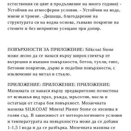
естествения си цвят в продължение на много години) -
Устойчив на атмосферни условия. - Устойчив на вода,
миене и триене. -Дишаща, благодарение на
структурата си на водна основа, гъвкаво покритие на
стените и без неприятно усещане при допир.
ПОВЪРХНОСТИ ЗА ПРИЛОЖЕНИЕ:
Silkcoat Stone
може лесно да се нанася върху широк спектър от
вътрешни и външни повърхности, бетон, тухли, гипс,
бетонни покрития, дърво и подобни повърхности, с
изключение на метал и стъкло.
ПРИЛОЖЕНИЕ:
ПРИЛОЖЕНИЕ:
ПРИЛОЖЕНИЕ:
Мазилката се нанася върху предварително почистена
от всякакъв вид прах, ръжда, мръсотия, масла и
остатъци от стара боя повърхност. Мозаечната
мазилка SILKCOAT Mineral Plaster Stone се изсипва в
голям съд. В зависимост от метеорологичните условия
и температурата на повърхността може да се добави
1-1,5 l вода и да се разбърка. Мозечната мазилка се