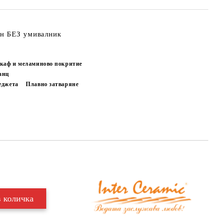
ин БЕЗ умивалник
каф и меламиново покритие
анц
еджета
Плавно затваряне
н
Добави в желани