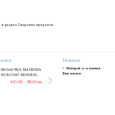
 в раздел
Свързани продукти
.
авани
Новини
Абонирай се за новини
ран гранитогрес
МОЗАЕЧНА МАЗИЛКА
Гранитогрес LESY GREY
СТЕННИ ПЛОЧКИ H
Виж всички
ONA GREY 60x120 см,
SILKCOAT MINERAL
GOLD 60х120см, тип мрам
30X90CM, ГЛАНЦ
ло сив мрамор
PLASTER STONE, СИТЕН
полиран
€22.50
€45.00
44.01лв.
88.01лв.
€18.66
€16.37
36.50лв.
32.02
КАМЪК 406 25КГ