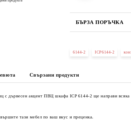
цени продукта
БЪРЗА ПОРЪЧКА
САМО ПОПЪЛНЕТЕ 3 ПОЛЕТА
6144-2
ICP6144-2
кон
Съгласен съм с
Политика
Ние ще се свържем с вас в рамки
евюта
Свързани продукти
нц с дървесен акцент ПВЦ шкафа ICP 6144-2 ще направи всяка 
авършите тази мебел по ваш вкус и преценка.