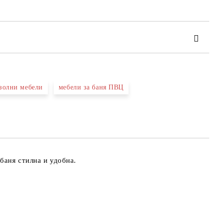
золни мебели
мебели за баня ПВЦ
та за лични данни
те на работния ден.
баня стилна и удобна.