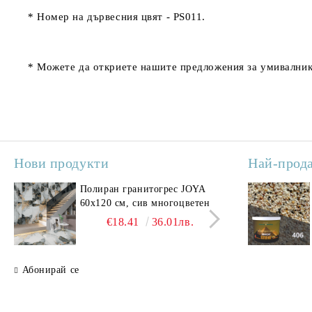
* Номер на дървесния цвят -
PS011.
* Можете да откриете нашите предложения за умивалник
Нови продукти
Най-прод
Полиран гранитогрес JOYA
Поли
60x120 см, сив многоцветен
SAV
свет
€18.41
36.01лв.
Абонирай се