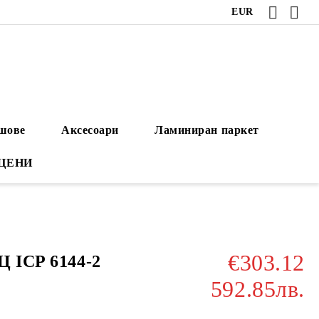
EUR
ушове
Аксесоари
Ламиниран паркет
 ЦЕНИ
€303.12
Ц ICP 6144-2
592.85лв.