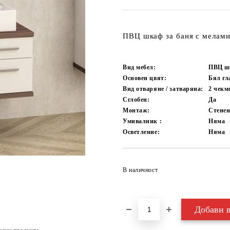
ПВЦ шкаф за баня с мелам
Вид мебел:
ПВЦ ш
Основен цвят:
Бял гл
Вид отваряне / затваряна:
2 чекм
Сглобен:
Да
Монтаж:
Стене
Умивалник :
Няма
Осветление:
Няма
В наличност