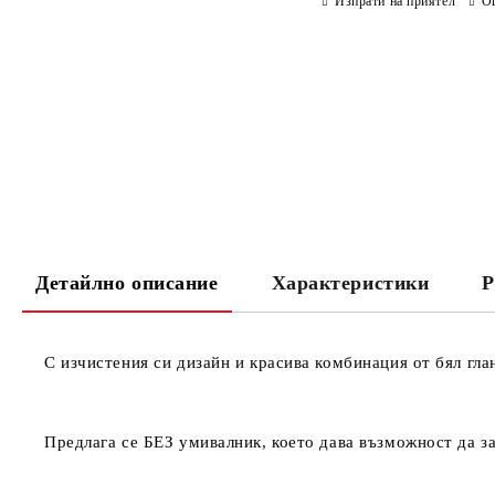
Изпрати на приятел
О
Детайлно описание
Характеристики
Р
С изчистения си дизайн и красива комбинация от бял гла
Предлага се БЕЗ умивалник, което дава възможност да з