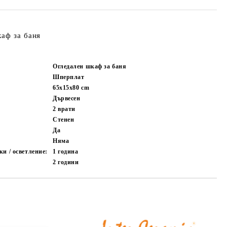
каф за баня
Огледален шкаф за баня
Шперплат
65х15х80
cm
Дървесен
2 врати
Стенен
Да
Няма
и / осветление:
1 година
2 години
Добави в желани