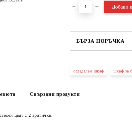
цени продукта
БЪРЗА ПОРЪЧКА
САМО ПОПЪЛНЕТЕ 3 ПОЛЕТА
огледален шкаф
шкаф за 
Съгласен съм с
Политика
Ние ще се свържем с вас в рамки
евюта
Свързани продукти
весен цвят с 2 вратички.