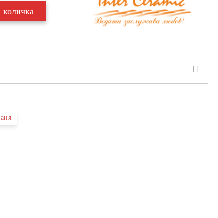
баня
та за лични данни
те на работния ден.