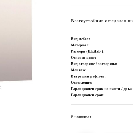
Влагоустойчив огледален ш
Вид мебел:
Материал:
Размери (ШxДxВ ):
Основен цвят:
Вид отваряне / затваряна:
Монтаж:
Вътрешни рафтове:
Осветление:
Гаранционен срок на панти / дръжк
Гаранционен срок:
В наличност