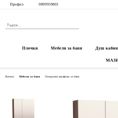
Профил
0899939801
Плочки
Мебели за баня
Душ кабин
МАЗ
Начало
Мебели за баня
Огледални шкафове за баня