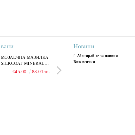
авани
Новини
Абонирай се за новини
ран гранитогрес
МОЗАЕЧНА МАЗИЛКА
Гранитогрес LESY GREY
СТЕННИ ПЛОЧКИ H
Виж всички
ONA GREY 60x120 см,
SILKCOAT MINERAL
GOLD 60х120см, тип мрам
30X90CM, ГЛАНЦ
ло сив мрамор
PLASTER STONE, СИТЕН
полиран
€22.50
€45.00
44.01лв.
88.01лв.
€18.66
€16.37
36.50лв.
32.02
КАМЪК 406 25КГ