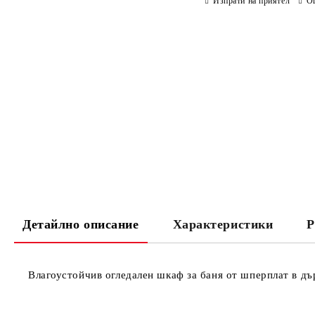
Изпрати на приятел
О
Детайлно описание
Характеристики
Р
Влагоустойчив огледален шкаф за баня от шперплат в дър