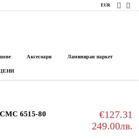
EUR
ушове
Аксесоари
Ламиниран паркет
 ЦЕНИ
€127.31
ICMC 6515-80
249.00лв.