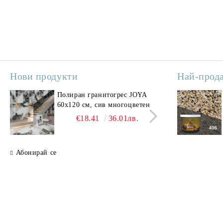
Нови продукти
Най-прод
Полиран гранитогрес JOYA
Поли
60x120 см, сив многоцветен
SAV
свет
€18.41
36.01лв.
Абонирай се