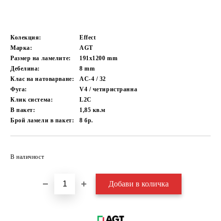
Колекция:
Effect
Марка:
AGT
Размер на ламелите:
191x1200
mm
Дебелина:
8
mm
Клас на натоварване:
AC-4 / 32
Фуга:
V4 / четиристранна
Клик система:
L2C
В пакет:
1,85
кв.м
Брой ламели в пакет:
8
бр.
Добави в желани
В наличност