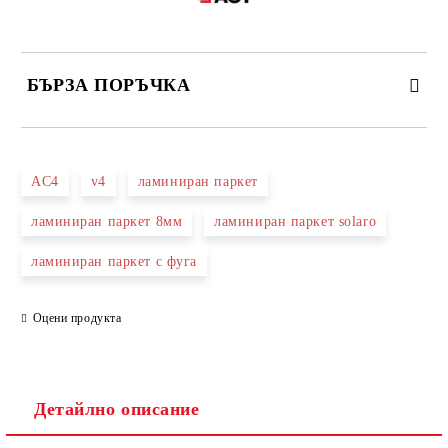
БЪРЗА ПОРЪЧКА
САМО ПОПЪЛНЕТЕ 3 ПОЛЕТА
AC4
v4
ламиниран паркет
ламиниран паркет 8мм
ламиниран паркет solaro
ламиниран паркет с фуга
Съгласен съм с
Политиката за лични данни
Ние ще се свържем с вас в рамките на работния ден.
Оцени продукта
Детайлно описание