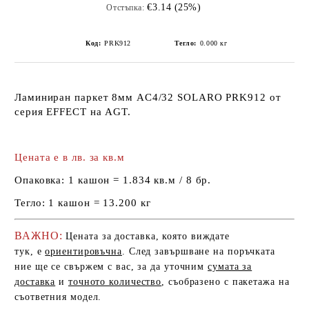
€3.14 (25%)
Отстъпка:
Код:
PRK912
Тегло:
0.000
кг
Ламиниран паркет 8мм AC4/32 SOLARO PRK912 от
серия EFFECT на AGT.
Цената е в лв. за кв.м
Опаковка:
1 кашон = 1.834 кв.м / 8 бр.
Тегло:
1 кашон = 13.200 кг
ВАЖНО:
Цената за доставка, която виждате
тук, е
ориентировъчна
. След завършване на поръчката
ние ще се свържем с вас, за да уточним
сумата за
доставка
и
точното количество
, съобразено с пакетажа на
съответния модел.