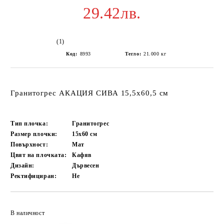
29.42лв.
(1)
Код:
8993
Тегло:
21.000
кг
Гранитогрес АКАЦИЯ СИВА 15,5x60,5 см
Тип плочка:
Гранитогрес
Размер плочки:
15x60
см
Повърхност:
Мат
Цвят на плочката:
Кафяв
Дизайн:
Дървесен
Ректифициран:
Не
Добави в желани
В наличност