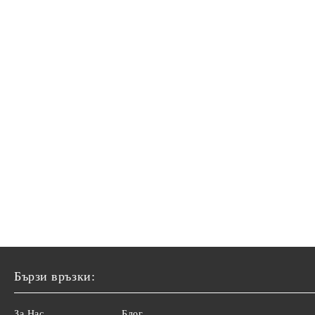
Бързи връзки:
За Нас
Блог