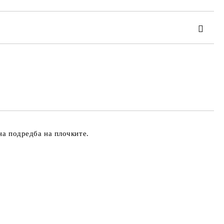
та за лични данни
те на работния ден.
на подредба на плочките.