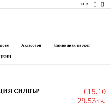
EUR
ушове
Аксесоари
Ламиниран паркет
 ЦЕНИ
€15.10
АЦИЯ СИЛВЪР
29.53лв.