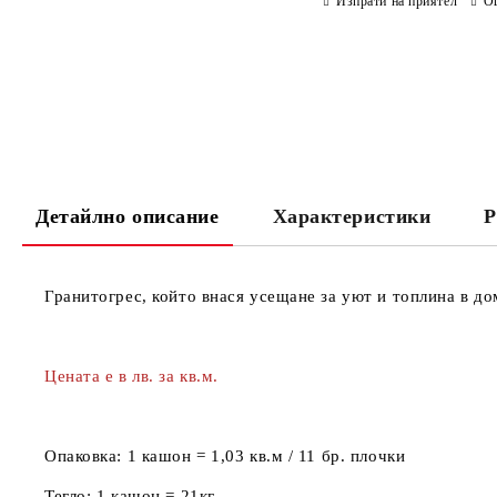
Изпрати на приятел
О
Детайлно описание
Характеристики
Р
Гранитогрес, който внася усещане за уют и топлина в до
Цената е в лв. за кв.м.
Опаковка:
1 кашон = 1,03 кв.м / 11 бр. плочки
Тегло:
1 кашон = 21кг