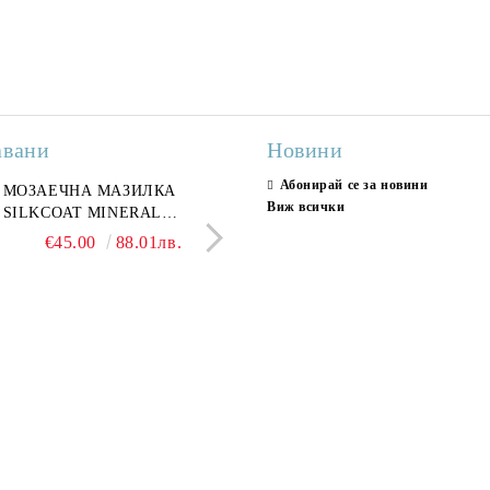
авани
Новини
Абонирай се за новини
ран гранитогрес
МОЗАЕЧНА МАЗИЛКА
Гранитогрес LESY GREY
СТЕННИ ПЛОЧКИ H
Виж всички
ONA GREY 60x120 см,
SILKCOAT MINERAL
GOLD 60х120см, тип мрам
30X90CM, ГЛАНЦ
ло сив мрамор
PLASTER STONE, СИТЕН
полиран
€22.50
€45.00
44.01лв.
88.01лв.
€18.66
€16.37
36.50лв.
32.02
КАМЪК 406 25КГ