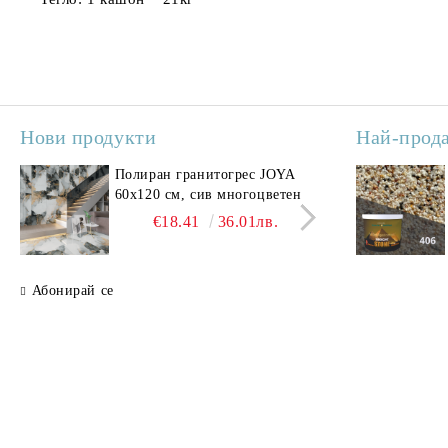
Нови продукти
Най-прод
Полиран гранитогрес JOYA
Поли
60x120 см, сив многоцветен
SAV
свет
€18.41
36.01лв.
Абонирай се