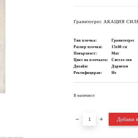
Гранитогрес АКАЦИЯ СИЛВ
Тип плочка:
Гранитогрес
Размер плочки:
15x60
см
Повърхност:
Мат
Цвят на плочката:
Светло сив
Дизайн:
Дървесен
Ректифициран:
Не
В наличност