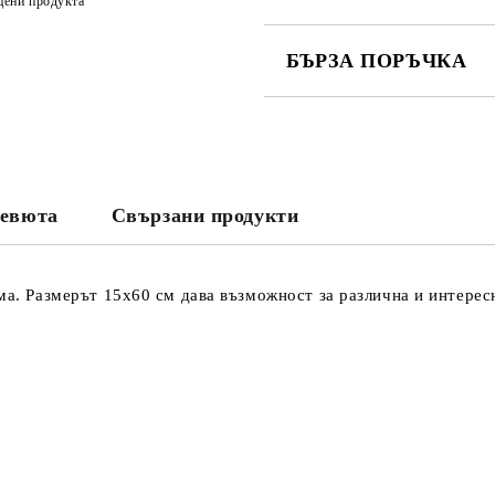
цени продукта
БЪРЗА ПОРЪЧКА
САМО ПОПЪЛНЕТЕ 3 ПОЛЕТА
евюта
Свързани продукти
Съгласен съм с
Политика
Ние ще се свържем с вас в рамки
ма. Размерът 15х60 см дава възможност за различна и интерес