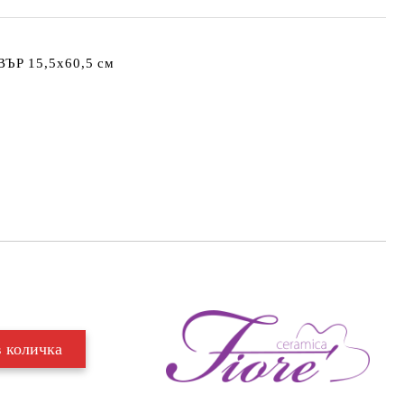
ЪР 15,5x60,5 см
Добави в желани