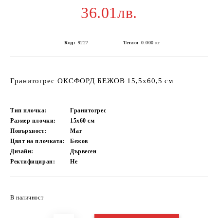
36.01лв.
Код:
9227
Тегло:
0.000
кг
Гранитогрес ОКСФОРД БЕЖОВ 15,5x60,5 см
Тип плочка:
Гранитогрес
Размер плочки:
15x60
см
Повърхност:
Мат
Цвят на плочката:
Бежов
Дизайн:
Дървесен
Ректифициран:
Не
Добави в желани
В наличност