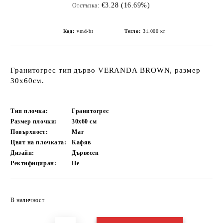
€3.28 (16.69%)
Отстъпка:
Код:
vrnd-br
Тегло:
31.000
кг
Гранитогрес тип дърво VERANDA BROWN, размер
30x60см.
Тип плочка:
Гранитогрес
Размер плочки:
30x60
см
Повърхност:
Мат
Цвят на плочката:
Кафяв
Дизайн:
Дървесен
Ректифициран:
Не
Добави в желани
В наличност