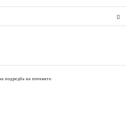
та за лични данни
те на работния ден.
на подредба на плочките.