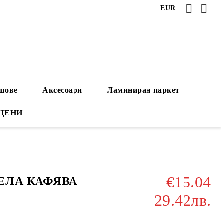
EUR
ушове
Аксесоари
Ламиниран паркет
 ЦЕНИ
€15.04
НЕЛА КАФЯВА
29.42лв.