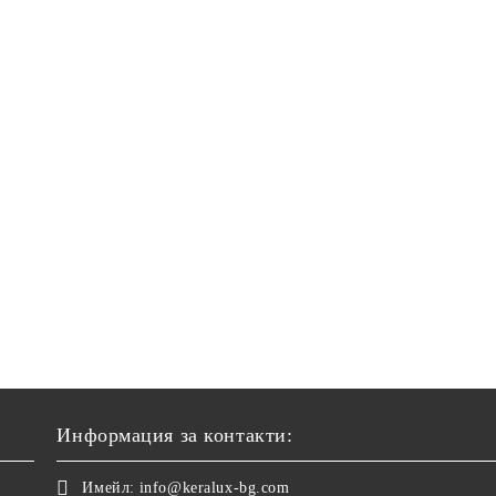
Информация за контакти:
Имейл:
info@keralux-bg.com