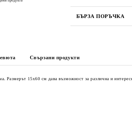
цени продукта
БЪРЗА ПОРЪЧКА
САМО ПОПЪЛНЕТЕ 3 ПОЛЕТА
евюта
Свързани продукти
Съгласен съм с
Политика
Ние ще се свържем с вас в рамки
ма. Размерът 15х60 см дава възможност за различна и интерес