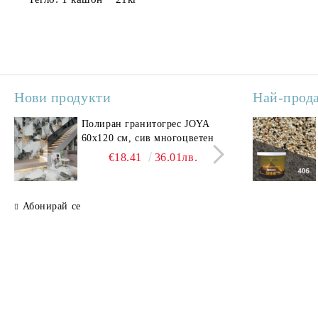
Нови продукти
Най-прод
Полиран гранитогрес JOYA
Поли
60x120 см, сив многоцветен
SAV
свет
€18.41
36.01лв.
Абонирай се