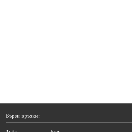
Бързи връзки:
За Нас
Блог