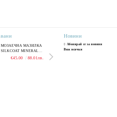
авани
Новини
Абонирай се за новини
ран гранитогрес
МОЗАЕЧНА МАЗИЛКА
Гранитогрес LESY GREY
СТЕННИ ПЛОЧКИ H
Виж всички
ONA GREY 60x120 см,
SILKCOAT MINERAL
GOLD 60х120см, тип мрам
30X90CM, ГЛАНЦ
ло сив мрамор
PLASTER STONE, СИТЕН
полиран
€22.50
€45.00
44.01лв.
88.01лв.
€18.66
€16.37
36.50лв.
32.02
КАМЪК 406 25КГ