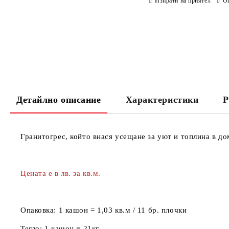
Изпрати на приятел
О
Детайлно описание
Характеристики
Р
Гранитогрес, който внася усещане за уют и топлина в до
Цената е в лв. за кв.м.
Опаковка:
1 кашон = 1,03 кв.м / 11 бр. плочки
Тегло:
1 кашон = 21кг