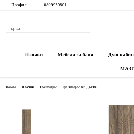
Профил
0899939801
Плочки
Мебели за баня
Душ кабин
МАЗ
Начало
Плочки
Гранитогрес
Гранитогрес тип ДЪРВО