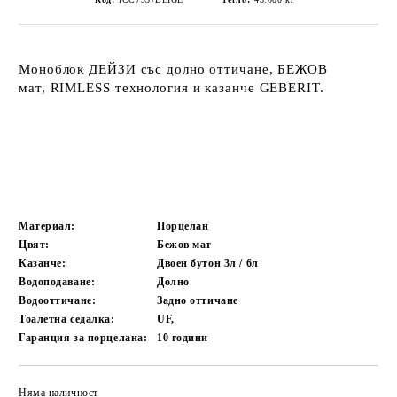
Моноблок ДЕЙЗИ със долно оттичане, БЕЖОВ
мат, RIMLESS технология и казанче GEBERIT.
Материал:
Порцелан
Цвят:
Бежов мат
Казанче:
Двоен бутон 3л / 6л
Водоподаване:
Долно
Водооттичане:
Задно оттичане
Тоалетна седалка:
UF,
Гаранция за порцелана:
10
години
Няма наличност
Добави в желани