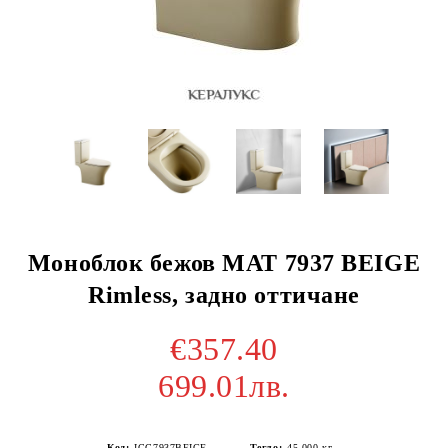
Моноблок бежов МАТ 7937 BEIGE
Rimless, задно оттичане
€357.40
699.01лв.
Код:
ICC7937BEIGE
Тегло:
45.000
кг