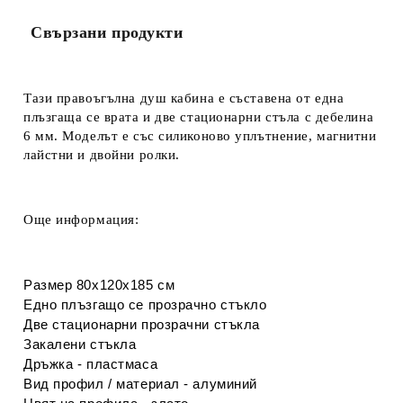
Свързани продукти
Тази правоъгълна душ кабина е съставена
от една
плъзгаща се врата и д
ве стационарни стъла с дебелина
6 мм. Моделът е със силиконово уплътнение, м
агнитни
лайстни и
двойни ролки.
Още информация:
Размер 80х120х185 см
Едно плъзгащо се прозрачно стъкло
Две стационарни прозрачни стъкла
Закалени стъкла
Дръжка - пластмаса
Вид профил / материал - алуминий