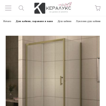
Начало
Душ кабини, паравани и вани
Душ кабини
Луксозни душ кабини