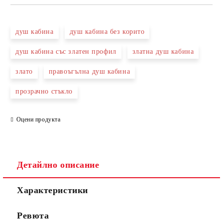
САМО ПОПЪЛНЕТЕ 3 ПОЛЕТА
душ кабина
душ кабина без корито
душ кабина със златен профил
златна душ кабина
злато
правоъгълна душ кабина
Съгласен съм с
Политиката за лични данни
прозрачно стъкло
Ние ще се свържем с вас в рамките на работния ден.
Оцени продукта
Детайлно описание
Характеристики
Ревюта