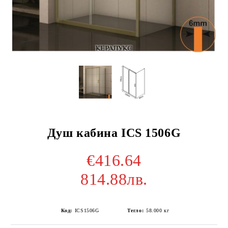
Душ кабина ICS 1506G
€416.64
814.88лв.
Код:
ICS1506G
Тегло:
58.000
кг