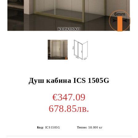
Душ кабина ICS 1505G
€347.09
678.85лв.
Код:
ICS1505G
Тегло:
58.000
кг