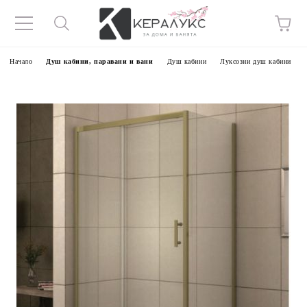
Начало
Душ кабини, паравани и вани
Душ кабини
Луксозни душ кабини