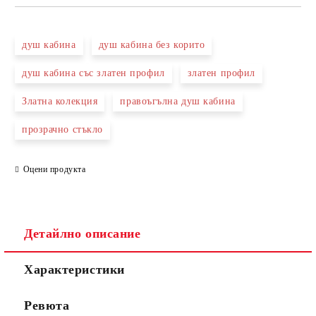
САМО ПОПЪЛНЕТЕ 3 ПОЛЕТА
душ кабина
душ кабина без корито
душ кабина със златен профил
златен профил
Златна колекция
правоъгълна душ кабина
Съгласен съм с
Политиката за лични данни
прозрачно стъкло
Ние ще се свържем с вас в рамките на работния ден.
Оцени продукта
Детайлно описание
Характеристики
Ревюта