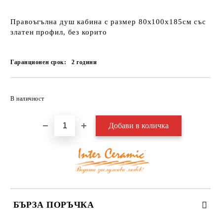
Правоъгълна душ кабина с размер 80х100х185см със
златен профил, без корито
Гаранционен срок:
2
години
Добави в желани
В наличност
БЪРЗА ПОРЪЧКА