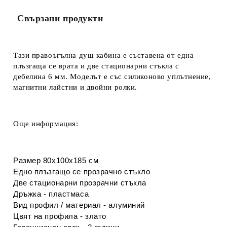
Свързани продукти
Тази правоъгълна душ кабина е съставена
от една
плъзгаща се врата и д
ве стационарни стъкла с
дебелина 6 мм. Моделът е със силиконово уплътнение,
м
агнитни лайстни и
двойни ролки.
Още информация:
Размер 80х100х185 см
Едно плъзгащо се прозрачно стъкло
Две стационарни прозрачни стъкла
Дръжка - пластмаса
Вид профил / материал - алуминий
Цвят на профила - злато