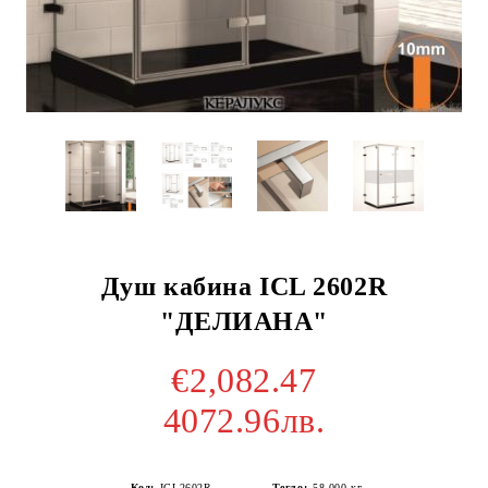
Душ кабина ICL 2602R
"ДЕЛИАНА"
€2,082.47
4072.96лв.
Код:
ICL2602R
Тегло:
58.000
кг