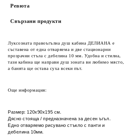
Ревюта
Свързани продукти
Луксозната правоъгълна душ кабина ДЕЛИАНА е
съставена
от
една отваряема и две стационарни
прозрачни стъла с дебелина 10 мм. Удобна и стилна,
тази кабина ще направи душ зоната ви любимо място,
а банята ще остава суха всеки път.
Още информация:
Размер: 120х90х195 см.
Дясно стояща / предназначена за десен ъгъл.
Едно отваряемо рисувано стъкло с панти и
дебелина 10мм.