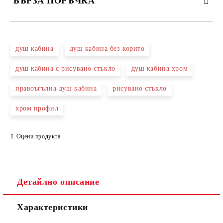
БЪРЗА ПОРЪЧКА
САМО ПОПЪЛНЕТЕ 3 ПОЛЕТА
душ кабина
душ кабина без корито
душ кабина с рисувано стъкло
душ кабина хром
правоъгълна душ кабина
рисувано стъкло
Съгласен съм с
Политиката за лични данни
хром профил
Ние ще се свържем с вас в рамките на работния ден.
Оцени продукта
Детайлно описание
Характеристики