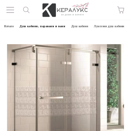
Начало
Душ кабини, паравани и вани
Душ кабини
Луксозни душ кабини