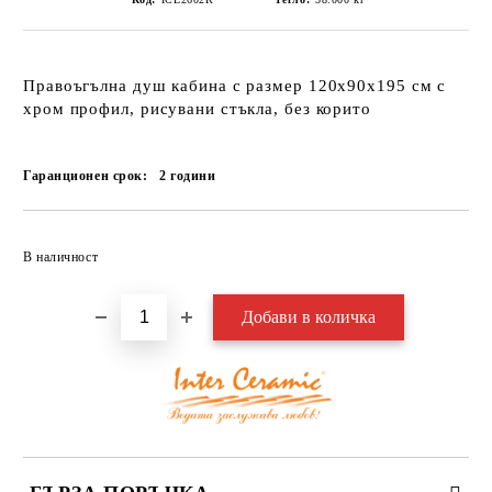
Правоъгълна душ кабина с размер 120х90х195 см с
хром профил, рисувани стъкла, без корито
Гаранционен срок:
2
години
Добави в желани
В наличност