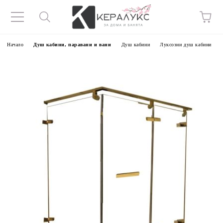
Начало
Душ кабини, паравани и вани
Душ кабини
Луксозни душ кабини