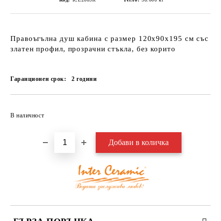
Правоъгълна душ кабина с размер 120х90х195 см със
златен профил, прозрачни стъкла, без корито
Гаранционен срок:
2
години
Добави в желани
В наличност