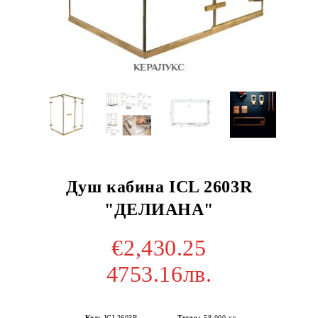
Душ кабина ICL 2603R
"ДЕЛИАНА"
€2,430.25
4753.16лв.
Код:
ICL2603R
Тегло:
58.000
кг