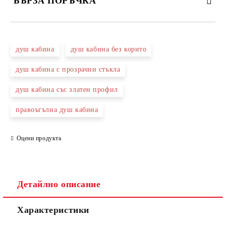
БЪРЗА ПОРЪЧКА
САМО ПОПЪЛНЕТЕ 3 ПОЛЕТА
душ кабина
душ кабина без корито
душ кабина с прозрачни стъкла
душ кабина със златен профил
Съгласен съм с
Политиката за лични данни
правоъгълна душ кабина
Ние ще се свържем с вас в рамките на работния ден.
Оцени продукта
Детайлно описание
Характеристики