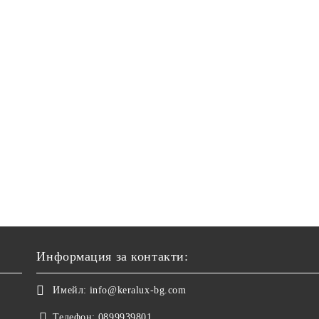
Информация за контакти:
Имейл:
info@keralux-bg.com
Телефон:
0899939801