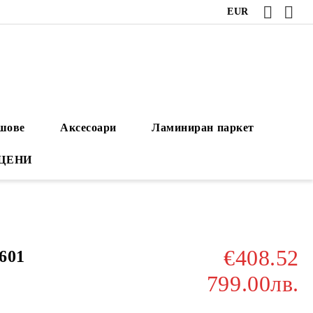
EUR
ушове
Аксесоари
Ламиниран паркет
 ЦЕНИ
€408.52
601
799.00лв.