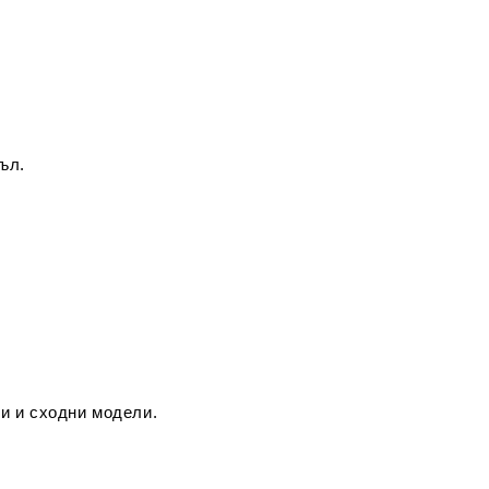
ъл.
и и сходни модели.