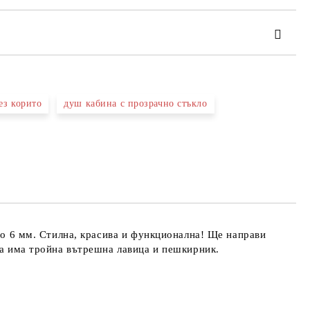
ез корито
душ кабина с прозрачно стъкло
та за лични данни
те на работния ден.
то 6 мм.
Стилна, красива и функционална! Ще направи
та има тройна вътрешна лавица и пешкирник.