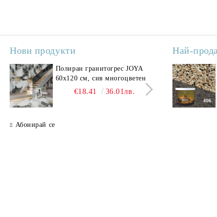
Нови продукти
Най-прод
Полиран гранитогрес JOYA
Поли
60x120 см, сив многоцветен
SAV
свет
€18.41
36.01лв.
Абонирай се