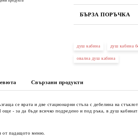
цени продукта
БЪРЗА ПОРЪЧКА
САМО ПОПЪЛНЕТЕ 3 ПОЛЕТА
душ кабина
душ кабина б
овална душ кабина
Съгласен съм с
Политика
Ние ще се свържем с вас в рамки
евюта
Свързани продукти
ъзгаща се врата и д
ве стационарни стъла с дебелина на стъкло
И още - за да бъде всичко подредено и под ръка, в душ кабина
шя от падащото меню.