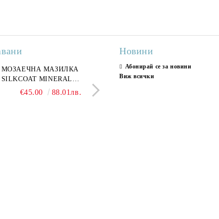
авани
Новини
Абонирай се за новини
ран гранитогрес
МОЗАЕЧНА МАЗИЛКА
Гранитогрес LESY GREY
СТЕННИ ПЛОЧКИ H
Виж всички
ONA GREY 60x120 см,
SILKCOAT MINERAL
GOLD 60х120см, тип мрам
30X90CM, ГЛАНЦ
ло сив мрамор
PLASTER STONE, СИТЕН
полиран
€22.50
€45.00
44.01лв.
88.01лв.
€18.66
€16.37
36.50лв.
32.02
КАМЪК 406 25КГ