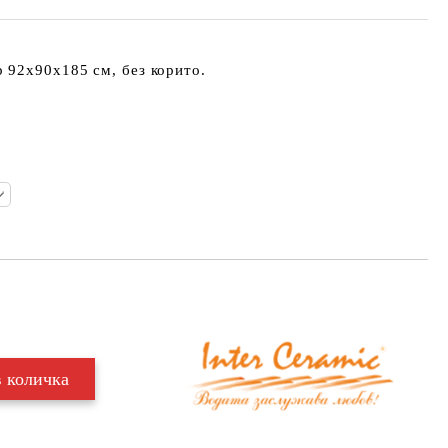
 92х90х185 см, без корито.
Добави в желани