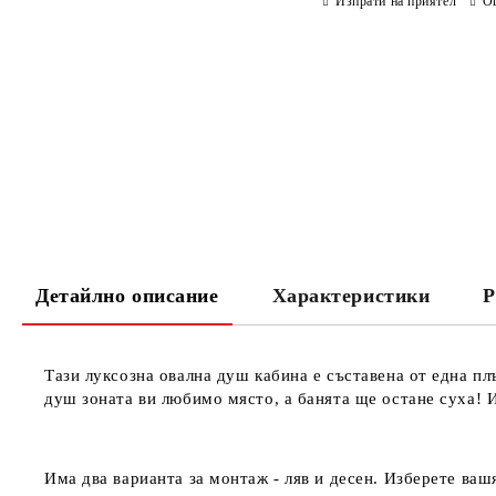
Изпрати на приятел
О
Детайлно описание
Характеристики
Р
Тази луксозна овална душ кабина е съставена
от една
пл
душ зоната ви любимо място, а банята ще остане суха! 
Има два варианта за монтаж - ляв и десен. Изберете ва