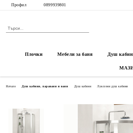
Профил
0899939801
Плочки
Мебели за баня
Душ кабин
МАЗ
Начало
Душ кабини, паравани и вани
Душ кабини
Луксозни душ кабини