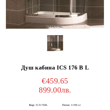
Душ кабина ICS 176 B L
€459.65
899.00лв.
Код:
ICS176BL
Тегло:
0.000
кг