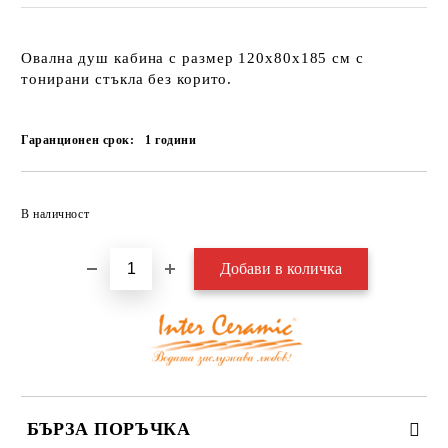
Овална душ кабина
с размер 120х80х185 см с
тонирани стъкла без корито.
Гаранционен срок:
1
години
Добави в желани
В наличност
БЪРЗА ПОРЪЧКА