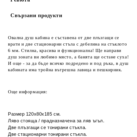
Свързани продукти
Овална душ кабина е съставена
от д
ве плъзгащи се
врати и д
ве стационарни стъла с дебелина на стъклото
6 мм.
Стилна, красива и функционална! Ще направи
душ зоната ви любимо място, а банята ще остане суха!
И още - за да бъде всичко подредено и под ръка, в душ
кабината има тройна вътрешна лавица и пешкирник.
Още информация:
Размер 120х80х185 см.
Ляво стояща / прадназначена за ляв ъгъл.
Две плъзгащи се тонирани стъкла.
Две стационарни тонирани стъкла.