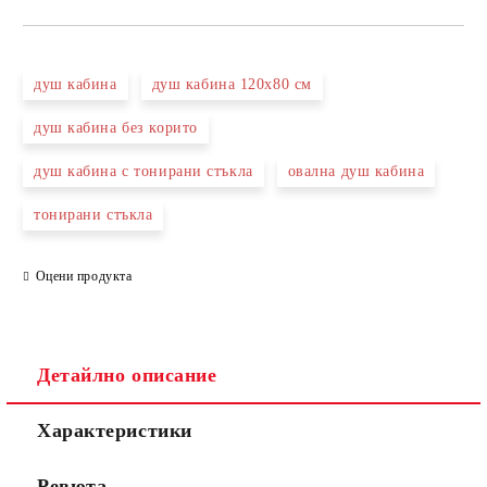
САМО ПОПЪЛНЕТЕ 3 ПОЛЕТА
душ кабина
душ кабина 120х80 см
душ кабина без корито
душ кабина с тонирани стъкла
овална душ кабина
Съгласен съм с
Политиката за лични данни
тонирани стъкла
Ние ще се свържем с вас в рамките на работния ден.
Оцени продукта
Детайлно описание
Характеристики
Ревюта