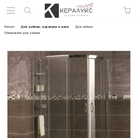
Начало
Душ кабини, паравани и вани
Душ кабини
Обикновени душ кабини