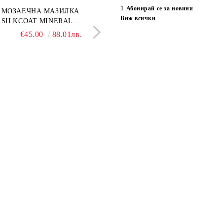
Абонирай се за новини
ран гранитогрес
МОЗАЕЧНА МАЗИЛКА
Гранитогрес LESY GREY
СТЕННИ ПЛОЧКИ H
Виж всички
ONA GREY 60x120 см,
SILKCOAT MINERAL
GOLD 60х120см, тип мрам
30X90CM, ГЛАНЦ
ло сив мрамор
PLASTER STONE, СИТЕН
полиран
€22.50
€45.00
44.01лв.
88.01лв.
€18.66
€16.37
36.50лв.
32.02
КАМЪК 406 25КГ