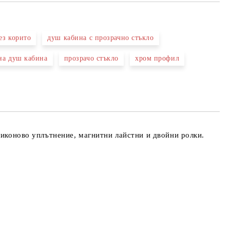
ез корито
душ кабина с прозрачно стъкло
на душ кабина
прозрачо стъкло
хром профил
та за лични данни
те на работния ден.
ликоново уплътнение, магнитни лайстни и
двойни ролки.