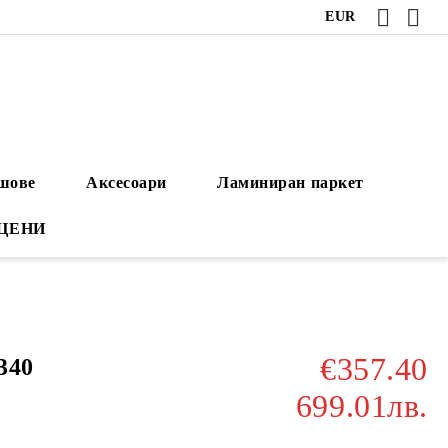
EUR
ушове
Аксесоари
Ламиниран паркет
 ЦЕНИ
€357.40
340
699.01лв.