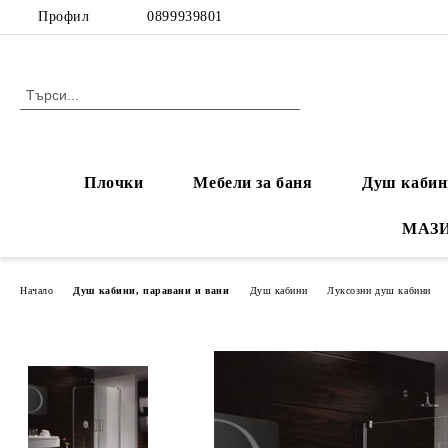
Профил
0899939801
Плочки
Мебели за баня
Душ кабин
МАЗ
Начало
Душ кабини, паравани и вани
Душ кабини
Луксозни душ кабини