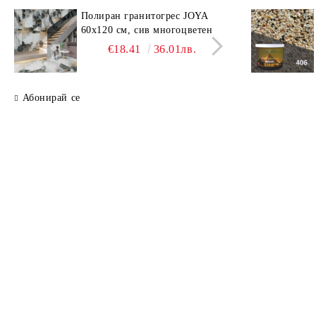
Полиран гранитогрес JOYA
Поли
60x120 см, сив многоцветен
SAV
свет
€18.41
36.01лв.
Абонирай се