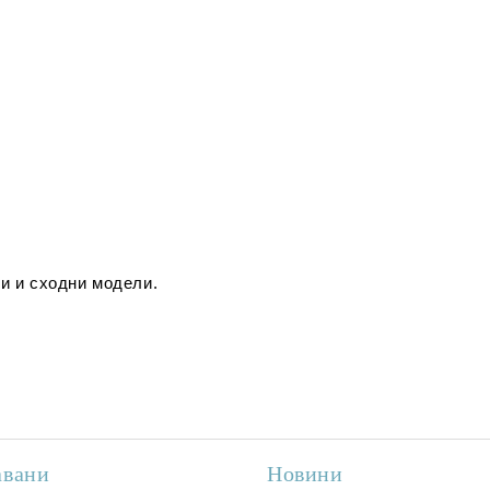
и и сходни модели.
авани
Новини