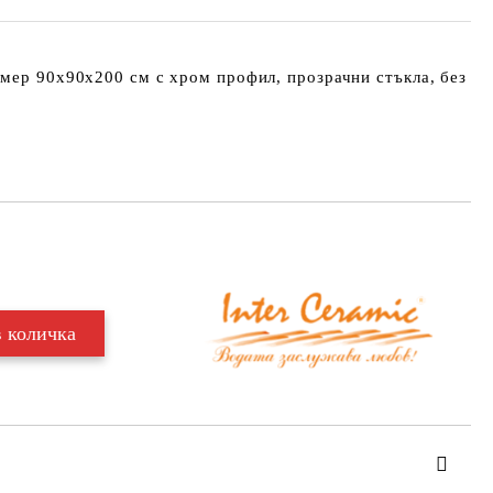
мер 90х90х200 см с хром профил, прозрачни стъкла, без
Добави в желани