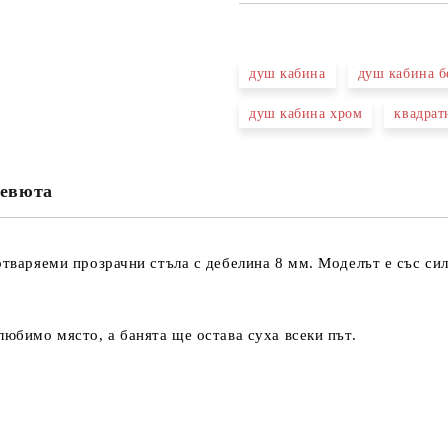
САМО ПОПЪЛНЕТЕ 3 ПОЛЕТА
душ кабина
душ кабина б
душ кабина хром
квадрат
Съгласен съм с
Политика
Ние ще се свържем с вас в рамки
евюта
отваряеми прозрачни стъла с дебелина 8 мм. Моделът е със си
любимо място, а банята ще остава суха всеки път.