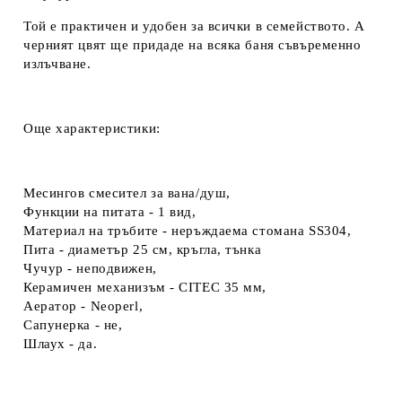
Той е практичен и удобен за всички в семейството. А
черният цвят ще придаде на всяка баня съвъременно
излъчване.
Още характеристики:
Месингов смесител за вана/душ,
Функции на питата - 1 вид,
Материал на тръбите - неръждаема стомана SS304,
Пита - диаметър 25 см, кръгла, тънка
Чучур - неподвижен,
Керамичен механизъм - CITEC 35 мм,
Аератор - Neoperl,
Сапунерка - не,
Шлаух - да.