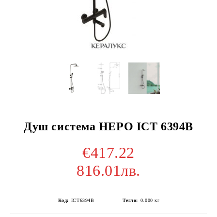
Душ система НЕРО ICT 6394B
€417.22
816.01лв.
Код:
ICT6394B
Тегло:
0.000
кг