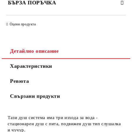
БЪРЗА ПОРЪЧКА
САМО ПОПЪЛНЕТЕ 3 ПОЛЕТА
Оцени продукта
Детайлно описание
Съгласен съм с
Политиката за лични данни
Характеристики
Ние ще се свържем с вас в рамките на работния ден.
Ревюта
Свързани продукти
Тази душ система има три изхода за вода -
стационарен душ с пита, подвижен душ тип слушалка
и чучур.