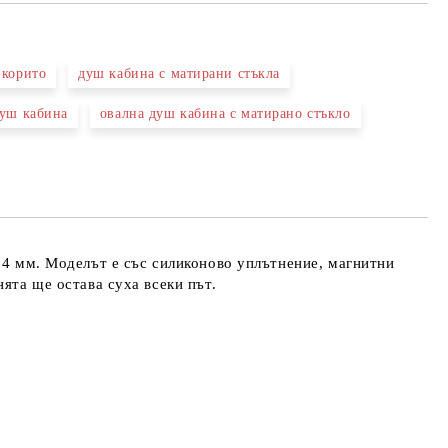
 корито
душ кабина с матирани стъкла
душ кабина
овална душ кабина с матирано стъкло
та за лични данни
те на работния ден.
 4 мм. Моделът е със силиконово уплътнение, магнитни
ята ще остава суха всеки път.