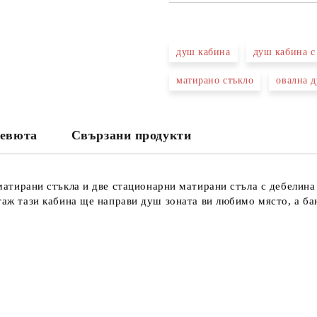
САМО ПОПЪЛНЕТЕ 3 ПОЛЕТА
душ кабина
душ кабина с
матирано стъкло
овална 
Съгласен съм с
Политика
Ние ще се свържем с вас в рамки
евюта
Свързани продукти
атирани стъкла и две стационарни матирани стъла с дебелина
таж тази кабина ще направи душ зоната ви любимо място, а бан