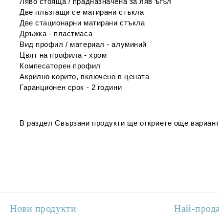
Ляво стояща / прадназначена за ляв ъгъл
Две плъзгащи се матирани
стъкла
Две стационарни матирани стъкла
Дръжка - пластмаса
Вид профил / материал - алуминий
Цвят на профила - хром
Компесаторен профил
Акрилно корито, включено в цената
Гаранционен срок - 2 години
В раздел
Свързани продукти
ще откриете още вариант
Нови продукти
Най-прод