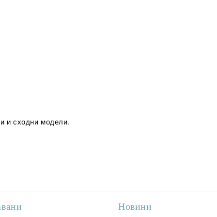
и и сходни модели.
авани
Новини