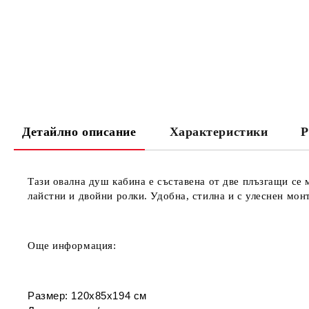
Детайлно описание
Характеристики
Р
Тази овална душ кабина е съставена
от две
плъзгащи се м
лайстни и
двойни ролки. Удобна, стилна и с улеснен мон
Още информация:
Размер: 120х85х194 см