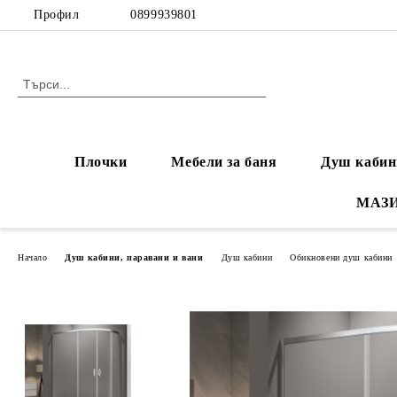
Профил
0899939801
Плочки
Мебели за баня
Душ кабин
МАЗ
Начало
Душ кабини, паравани и вани
Душ кабини
Обикновени душ кабини