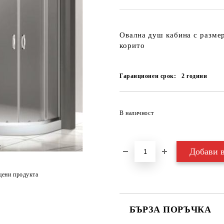
Овална душ кабина с разме
корито
Гаранционен срок:
2
години
В наличност
цени продукта
БЪРЗА ПОРЪЧКА