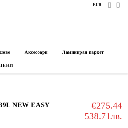
EUR
ушове
Аксесоари
Ламиниран паркет
 ЦЕНИ
€275.44
839L NEW EASY
538.71лв.