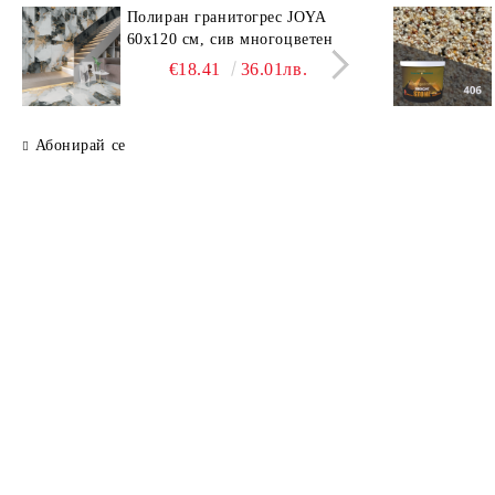
Полиран гранитогрес JOYA
Поли
60x120 см, сив многоцветен
SAV
свет
€18.41
36.01лв.
Абонирай се