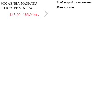
Абонирай се за новини
ран гранитогрес
МОЗАЕЧНА МАЗИЛКА
Гранитогрес LESY GREY
СТЕННИ ПЛОЧКИ H
Виж всички
ONA GREY 60x120 см,
SILKCOAT MINERAL
GOLD 60х120см, тип мрам
30X90CM, ГЛАНЦ
ло сив мрамор
PLASTER STONE, СИТЕН
полиран
€22.50
€45.00
44.01лв.
88.01лв.
€18.66
€16.37
36.50лв.
32.02
КАМЪК 406 25КГ