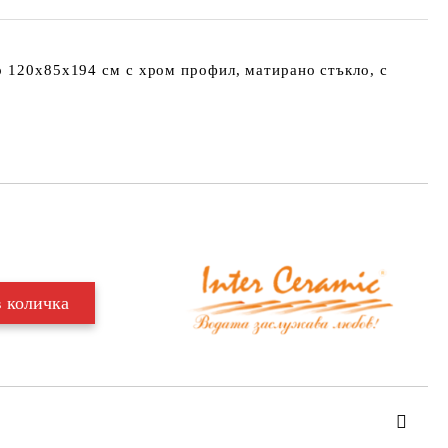
р 120х85х194 см с хром профил, матирано стъкло, с
Добави в желани