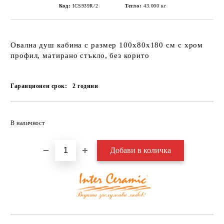
Код:
ICS939R/2
Тегло:
43.000
кг
Овална душ кабина с размер 100х80х180 см с хром
профил, матирано стъкло, без корито
Гаранционен срок:
2
години
Добави в желани
В наличност