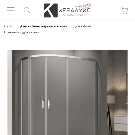
Начало
Душ кабини, паравани и вани
Душ кабини
Обикновени душ кабини