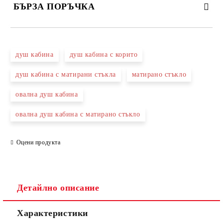
БЪРЗА ПОРЪЧКА
САМО ПОПЪЛНЕТЕ 3 ПОЛЕТА
душ кабина
душ кабина с корито
душ кабина с матирани стъкла
матирано стъкло
овална душ кабина
Съгласен съм с
Политиката за лични данни
овална душ кабина с матирано стъкло
Ние ще се свържем с вас в рамките на работния ден.
Оцени продукта
Детайлно описание
Характеристики