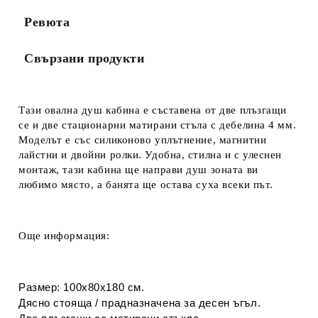
Ревюта
Свързани продукти
Тази овална душ кабина е съставена
от две
плъзгащи
се и две стационарни матирани стъла с дебелина 4 мм.
Моделът е със силиконово уплътнение, магнитни
лайстни и
двойни ролки. Удобна, стилна и с улеснен
монтаж, тази кабина ще направи душ зоната ви
любимо място, а банята ще остава суха всеки път.
Още информация:
Размер: 100х80х180 см.
Дясно стояща / прадназначена за десен ъгъл.