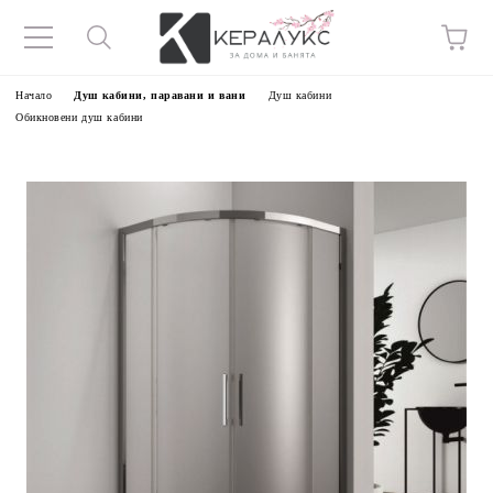
Начало
Душ кабини, паравани и вани
Душ кабини
Обикновени душ кабини