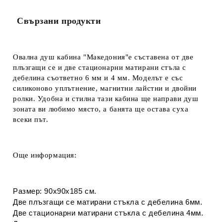
Свързани продукти
Овална душ кабина "Македония"е съставена
от две
плъзгащи се и две стационарни матирани стъла с
дебелина съответно 6 мм и 4 мм. Моделът е със
силиконово уплътнение, магнитни лайстни и
двойни
ролки. Удобна и стилна тази кабина ще направи душ
зоната ви любимо място, а банята ще остава суха
всеки път.
Още информация:
Размер: 90х90х185 см.
Две плъзгащи се матирани
стъкла с дебелина 6мм.
Две стационарни матирани стъкла с дебелина 4мм.