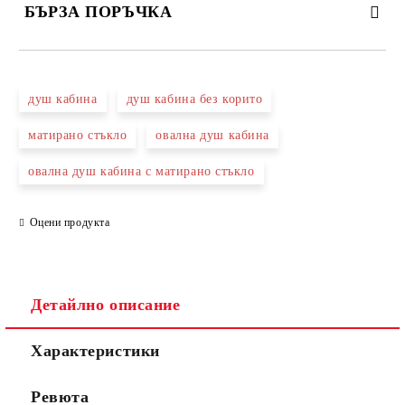
БЪРЗА ПОРЪЧКА
САМО ПОПЪЛНЕТЕ 3 ПОЛЕТА
душ кабина
душ кабина без корито
матирано стъкло
овална душ кабина
овална душ кабина с матирано стъкло
Съгласен съм с
Политиката за лични данни
Ние ще се свържем с вас в рамките на работния ден.
Оцени продукта
Детайлно описание
Характеристики
Ревюта