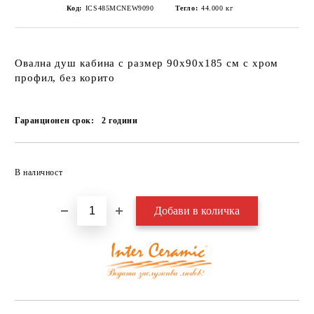
Код:
ICS485MCNEW9090
Тегло:
44.000
кг
Овална душ кабина с размер 90х90х185 см с хром
профил, без корито
Гаранционен срок:
2
години
Добави в желани
В наличност