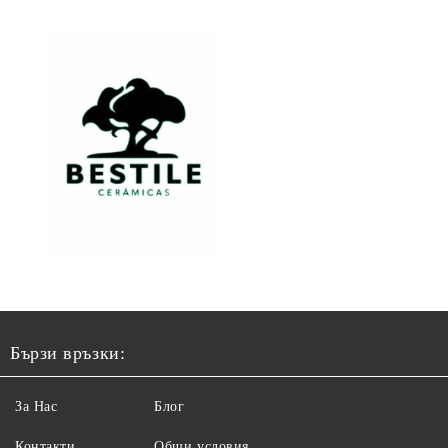
Бързи връзки:
За Нас
Блог
Контакти
Общи условия