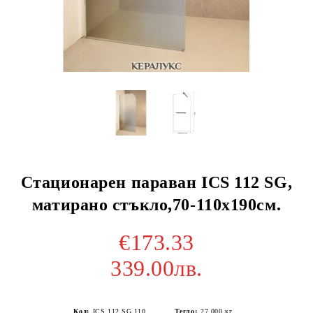
Стационарен параван ICS 112 SG,
матирано стъкло,70-110х190см.
€173.33
339.00лв.
Код:
ICS 112 SG 110
Тегло:
27.000
кг