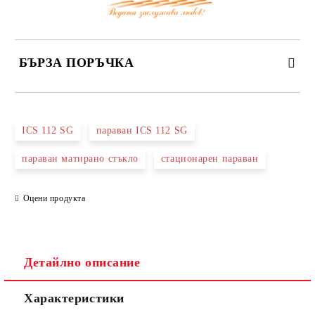
БЪРЗА ПОРЪЧКА
САМО ПОПЪЛНЕТЕ 3 ПОЛЕТА
ICS 112 SG
параван ICS 112 SG
параван матирано стъкло
стационарен параван
Оцени продукта
Съгласен съм с
Политиката за лични данни
Ние ще се свържем с вас в рамките на работния ден.
Детайлно описание
Характеристики