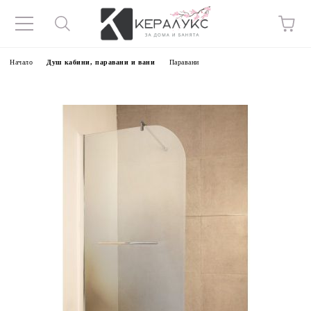
Начало
Душ кабини, паравани и вани
Паравани