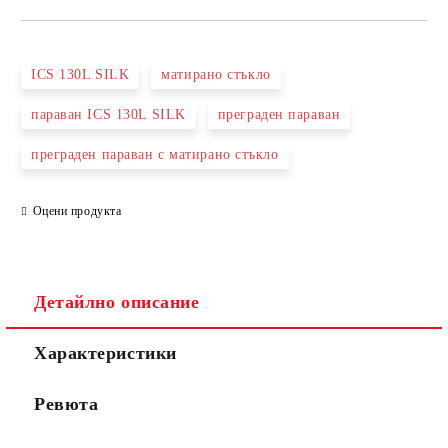
САМО ПОПЪЛНЕТЕ 3 ПОЛЕТА
ICS 130L SILK
матирано стъкло
параван ICS 130L SILK
преграден параван
преграден параван с матирано стъкло
Съгласен съм с
Политиката за лични данни
Ние ще се свържем с вас в рамките на работния ден.
Оцени продукта
Детайлно описание
Характеристики
Ревюта