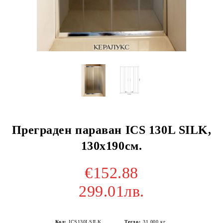
Преграден параван ICS 130L SILK,
130х190см.
€152.88
299.01лв.
Код:
ICS130LSILK
Тегло:
31.000
кг