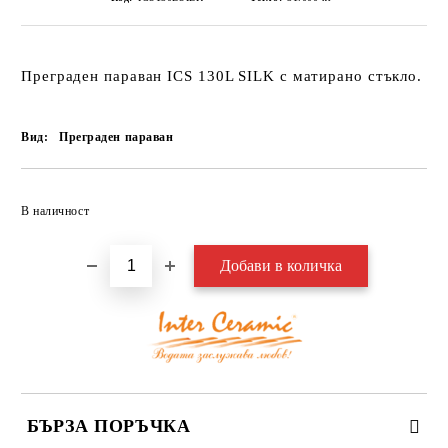
Преграден параван
ICS 130L SILK с матирано
стъкло.
Вид:
Преграден параван
Добави в желани
В наличност
БЪРЗА ПОРЪЧКА