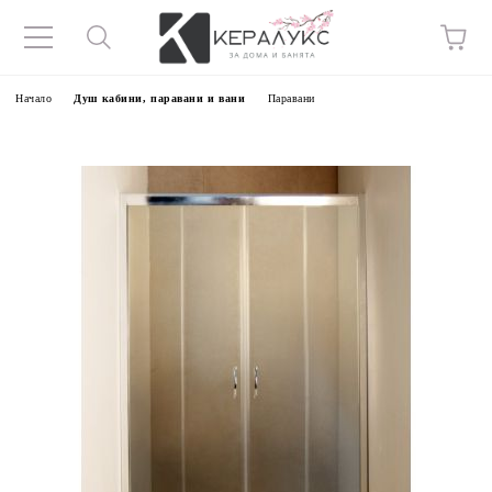
Начало
Душ кабини, паравани и вани
Паравани