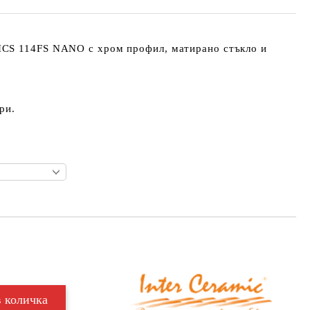
ICS 114FS NANO
с хром профил, матирано стъкло и
ри.
Добави в желани