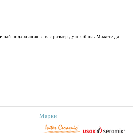
е най-подходящия за вас размер душ кабина. Можете да
Марки
ELLIOS
Гранитогрес ICE ONYX
МОЗАЕЧНА МАЗИЛКА
Гра
ор,
60х120см, тип мрамор,
SILKCOAT MINERAL
BRO