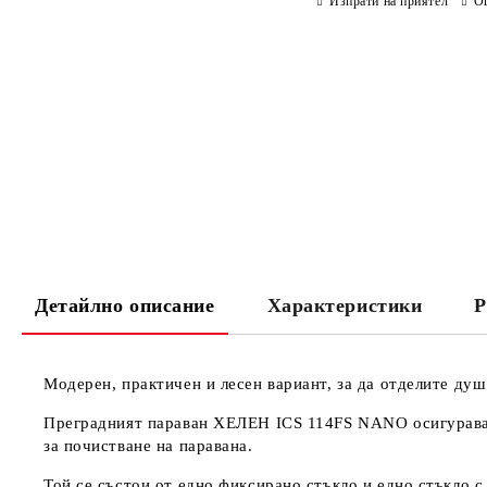
Изпрати на приятел
О
Детайлно описание
Характеристики
Р
Модерен, практичен и лесен вариант, за да отделите душ
Преградният параван
ХЕЛЕН
ICS 114FS NANO
осигурава
за почистване на паравана.
Той се състои от едно фиксирано стъкло и едно стъкло с 