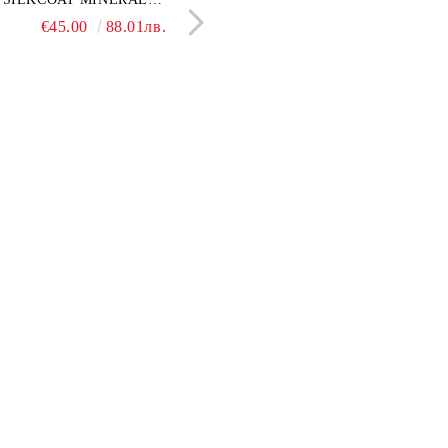
ло сив мрамор
PLASTER STONE, СИТЕН
полиран
€22.50
€45.00
44.01лв.
88.01лв.
€18.66
€16.37
36.50лв.
32.02
КАМЪК 406 25КГ