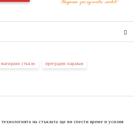
 матирано стъкло
преграден параван
та за лични данни
те на работния ден.
технологията на стъклата ще ви спести време и усилия