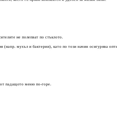
ителите не полепват по стъклото.
(напр. мухъл и бактерии), като по този начин осигурява опт
 от падащото меню по-горе.