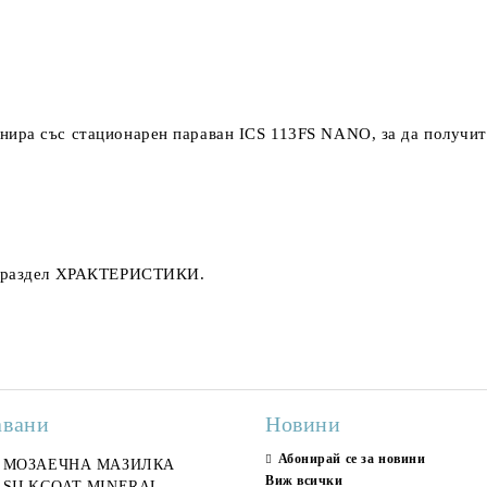
ира със стационарен параван ICS 113FS NANO, за да получит
 раздел
ХРАКТЕРИСТИКИ
.
авани
Новини
Абонирай се за новини
ран гранитогрес
МОЗАЕЧНА МАЗИЛКА
Гранитогрес LESY GREY
СТЕННИ ПЛОЧКИ H
Виж всички
ONA GREY 60x120 см,
SILKCOAT MINERAL
GOLD 60х120см, тип мрам
30X90CM, ГЛАНЦ