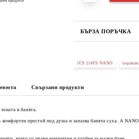
цени продукта
БЪРЗА ПОРЪЧКА
САМО ПОПЪЛНЕТЕ 3 ПОЛЕТА
ICS 114FS NANO
параван
Съгласен съм с
Политика
Ние ще се свържем с вас в рамки
евюта
Свързани продукти
 зоната в банята.
 комфортен престой под душа и запазва банята суха. А NANO 
панти, което го прави компактен и удобен за малки бани.