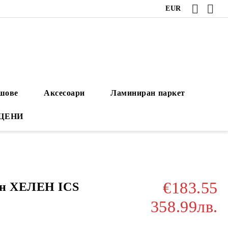
EUR
ушове
Аксесоари
Ламиниран паркет
 ЦЕНИ
€183.55
ан ХЕЛЕН ICS
358.99лв.