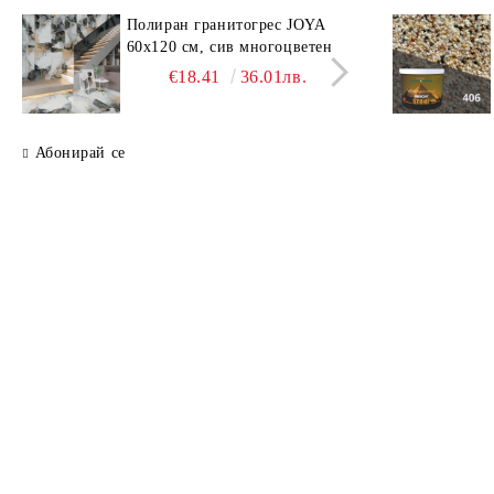
Полиран гранитогрес JOYA
Поли
60x120 см, сив многоцветен
SAV
свет
€18.41
36.01лв.
Абонирай се