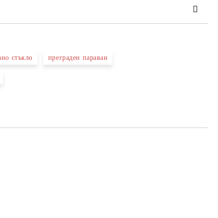
ано стъкло
преграден параван
та за лични данни
те на работния ден.