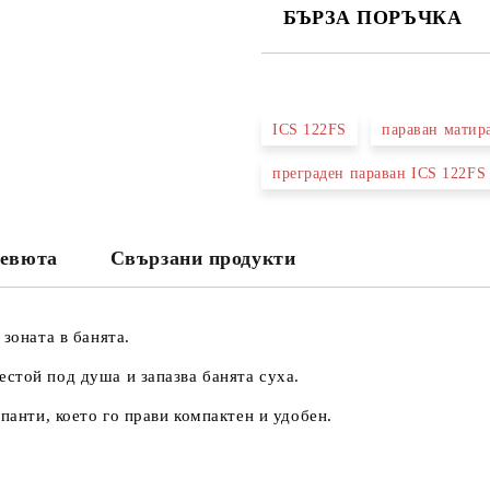
БЪРЗА ПОРЪЧКА
САМО ПОПЪЛНЕТЕ 3 ПОЛЕТА
ICS 122FS
параван матир
преграден параван ICS 122FS
Съгласен съм с
Политика
Ние ще се свържем с вас в рамки
евюта
Свързани продукти
 зоната в банята.
стой под душа и запазва банята суха.
панти, което го прави компактен и удобен.