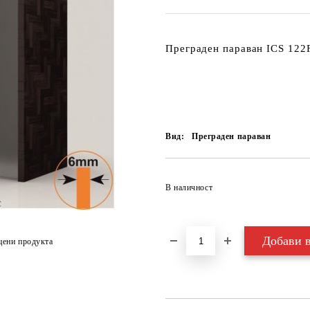
Преграден параван
ICS 122
Вид:
Преграден параван
В наличност
цени продукта