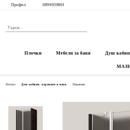
Профил
0899939801
Плочки
Мебели за баня
Душ кабин
МАЗ
Начало
Душ кабини, паравани и вани
Паравани