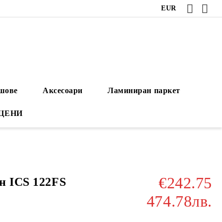
EUR
ушове
Аксесоари
Ламиниран паркет
 ЦЕНИ
€242.75
н ICS 122FS
474.78лв.