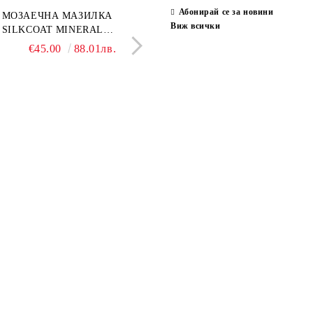
Абонирай се за новини
ран гранитогрес
МОЗАЕЧНА МАЗИЛКА
Гранитогрес LESY GREY
СТЕННИ ПЛОЧКИ H
Виж всички
ONA GREY 60x120 см,
SILKCOAT MINERAL
GOLD 60х120см, тип мрам
30X90CM, ГЛАНЦ
ло сив мрамор
PLASTER STONE, СИТЕН
полиран
€22.50
€45.00
44.01лв.
88.01лв.
€18.66
€16.37
36.50лв.
32.02
КАМЪК 406 25КГ