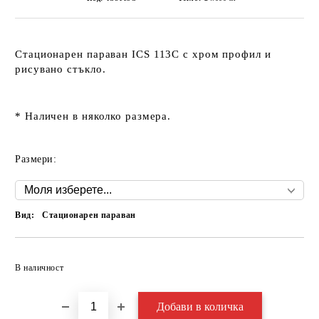
Стационарен параван
ICS 113С
с хром профил и
рисувано стъкло.
* Наличен в няколко размера.
Размери:
Вид:
Стационарен параван
Добави в желани
В наличност