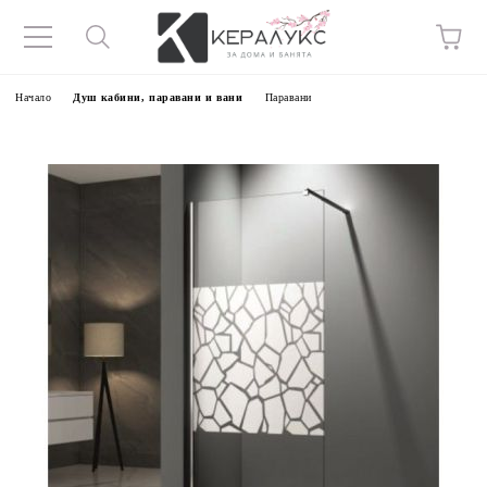
Начало
Душ кабини, паравани и вани
Паравани