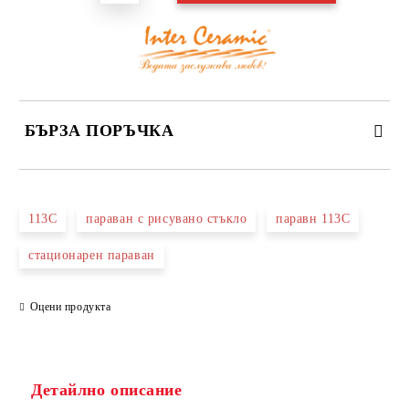
БЪРЗА ПОРЪЧКА
САМО ПОПЪЛНЕТЕ 3 ПОЛЕТА
113С
параван с рисувано стъкло
паравн 113С
стационарен параван
Оцени продукта
Съгласен съм с
Политиката за лични данни
Ние ще се свържем с вас в рамките на работния ден.
Детайлно описание