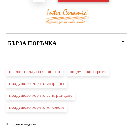
БЪРЗА ПОРЪЧКА
САМО ПОПЪЛНЕТЕ 3 ПОЛЕТА
овално поддушово корито
поддушово корито
поддушово корито антрацит
поддушово корито за вграждане
Съгласен съм с
Политиката за лични данни
поддушово корито от смоли
Ние ще се свържем с вас в рамките на работния ден.
Оцени продукта