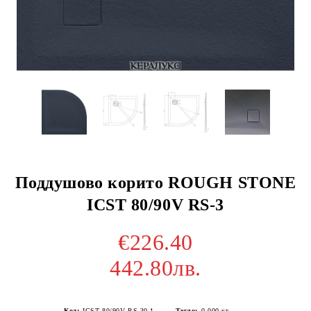
Поддушово корито ROUGH STONE
ICST 80/90V RS-3
€226.40
442.80лв.
Код:
ICST 80/90V RS-30-1
Тегло:
0.000
кг