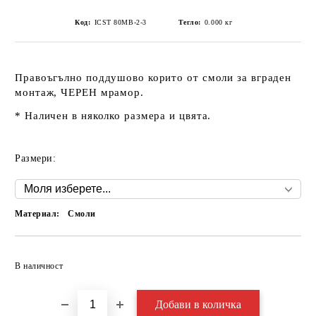
Код:
ICST 80MB-2-3
Тегло:
0.000
кг
Правоъгълно поддушово корито от смоли за вграден
монтаж, ЧЕРЕН мрамор.
* Наличен в няколко размера и цвята.
Размери:
Материал:
Смоли
Добави в желани
В наличност