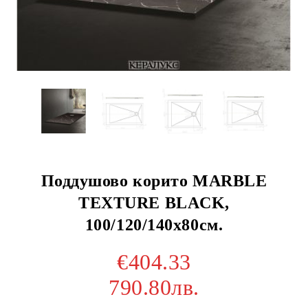
Поддушово корито MARBLE
TEXTURE BLACK,
100/120/140х80см.
€404.33
790.80лв.