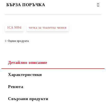
БЪРЗА ПОРЪЧКА
САМО ПОПЪЛНЕТЕ 3 ПОЛЕТА
ICA 9094
четка за тоалетна чиния
Оцени продукта
Съгласен съм с
Политиката за лични данни
Ние ще се свържем с вас в рамките на работния ден.
Детайлно описание
Характеристики
Ревюта
Свързани продукти