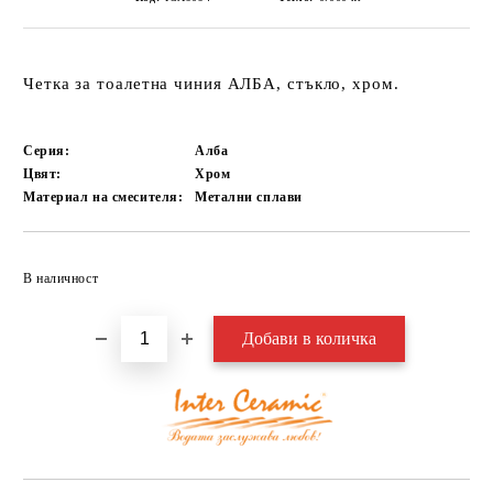
Четка за тоалетна чиния АЛБА, стъкло, хром.
Серия:
Алба
Цвят:
Хром
Материал на смесителя:
Метални сплави
Добави в желани
В наличност