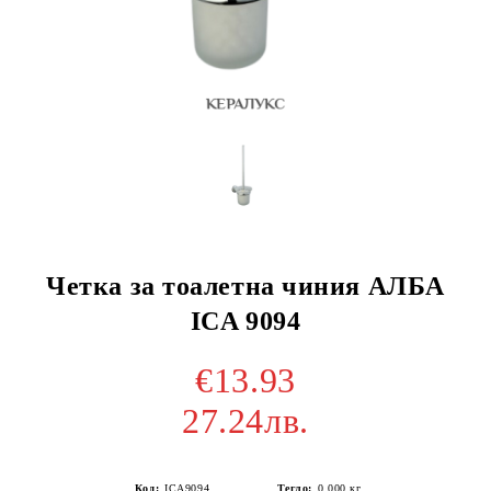
Четка за тоалетна чиния АЛБА
ICA 9094
€13.93
27.24лв.
Код:
ICA9094
Тегло:
0.000
кг